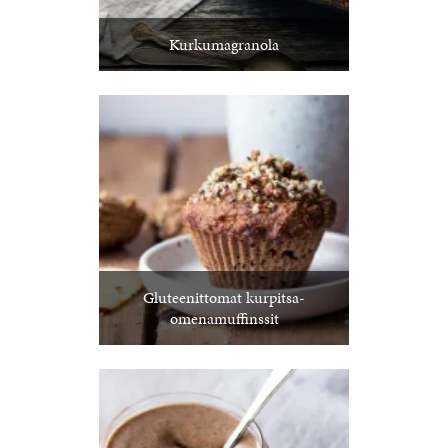
Kurkumagranola
Gluteenittomat kurpitsa-
omenamuffinssit