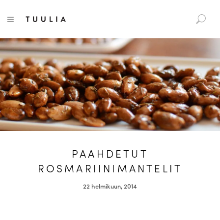
S
Tuulia
TOGGLE NAVIGATION
e
a
r
c
h
f
o
r
:
PAAHDETUT
ROSMARIINIMANTELIT
22 helmikuun, 2014