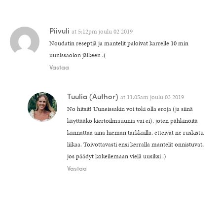
Piivuli
at
5:12pm joulu 02 2019
Noudatin reseptiä ja mantelit paloivat karrelle 10 min
uunissaolon jälkeen :(
Vastaa
Tuulia
(Author)
at
11:05am joulu 03 2019
No hitsit! Uuneissakin voi toki olla eroja (ja siinä
käyttääkö kiertoilmauunia vai ei), joten pähkinöitä
kannattaa aina hieman tarkkailla, etteivät ne ruskistu
liikaa. Toivottavasti ensi kerralla mantelit onnistuvat,
jos päädyt kokeilemaan vielä uusiksi :)
Vastaa