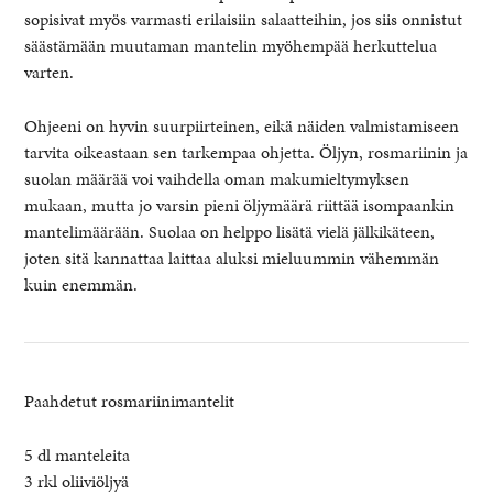
sopisivat myös varmasti erilaisiin salaatteihin, jos siis onnistut
säästämään muutaman mantelin myöhempää herkuttelua
varten.
Ohjeeni on hyvin suurpiirteinen, eikä näiden valmistamiseen
tarvita oikeastaan sen tarkempaa ohjetta. Öljyn, rosmariinin ja
suolan määrää voi vaihdella oman makumieltymyksen
mukaan, mutta jo varsin pieni öljymäärä riittää isompaankin
mantelimäärään. Suolaa on helppo lisätä vielä jälkikäteen,
joten sitä kannattaa laittaa aluksi mieluummin vähemmän
kuin enemmän.
Paahdetut rosmariinimantelit
5 dl manteleita
3 rkl oliiviöljyä