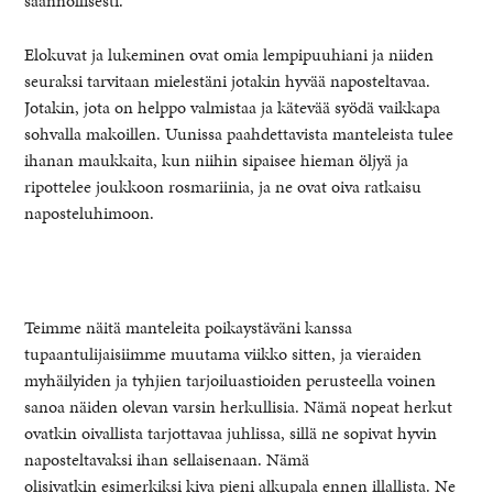
säännöllisesti.
Elokuvat ja lukeminen ovat omia lempipuuhiani ja niiden
seuraksi tarvitaan mielestäni jotakin hyvää naposteltavaa.
Jotakin, jota on helppo valmistaa ja kätevää syödä vaikkapa
sohvalla makoillen. Uunissa paahdettavista manteleista tulee
ihanan maukkaita, kun niihin sipaisee hieman öljyä ja
ripottelee joukkoon rosmariinia, ja ne ovat oiva ratkaisu
naposteluhimoon.
Teimme näitä manteleita poikaystäväni kanssa
tupaantulijaisiimme muutama viikko sitten, ja vieraiden
myhäilyiden ja tyhjien tarjoiluastioiden perusteella voinen
sanoa näiden olevan varsin herkullisia. Nämä nopeat herkut
ovatkin oivallista tarjottavaa juhlissa, sillä ne sopivat hyvin
naposteltavaksi ihan sellaisenaan. Nämä
olisivatkin esimerkiksi kiva pieni alkupala ennen illallista. Ne