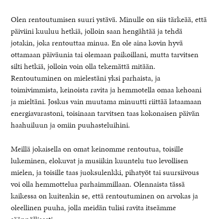
Olen rentoutumisen suuri ystävä. Minulle on siis tärkeää, että
päiviini kuuluu hetkiä, jolloin saan hengähtää ja tehdä
jotakin, joka rentouttaa minua. En ole aina kovin hyvä
ottamaan päiväunia tai olemaan paikoillani, mutta tarvitsen
silti hetkiä, jolloin voin olla tekemättä mitään.
Rentoutuminen on mielestäni yksi parhaista, ja
toimivimmista, keinoista ravita ja hemmotella omaa kehoani
ja mieltäni. Joskus vain muutama minuutti riittää lataamaan
energiavarastoni, toisinaan tarvitsen taas kokonaisen päivän
haahuiluun ja omiin puuhasteluihini.
healthy living + good 
Meillä jokaisella on omat keinomme rentoutua, toisille
lukeminen, elokuvat ja musiikin kuuntelu tuo levollisen
mielen, ja toisille taas juoksulenkki, pihatyöt tai suursiivous
voi olla hemmottelua parhaimmillaan. Olennaista tässä
kaikessa on kuitenkin se, että rentoutuminen on arvokas ja
oleellinen puuha, jolla meidän tulisi ravita itseämme