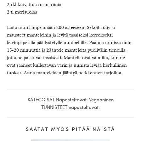
2 rkl kuivattua rosmariinia
2 tl merisuolaa
Laita uuni lämpeämään 200 asteeseen. Sekoita öljy ja
mausteet manteleihin ja levitä tasaiseksi kerrokseksi
leivinpaperilla päällystetylle uunipellille. Paahda uunissa noin
15-20 minuuttia ja kääntele manteleita puolivälin tienoilla,
jotta ne paistuvat tasaisesti. Mantelit ovat valmiita, kun ne
ovat saaneet kullertavan värin ja uunista leviää herkullinen
tuoksu. Anna manteleiden jäähtyä hetki ennen tarjoilua.
KATEGORIAT
Naposteltavat
,
Vegaaninen
TUNNISTEET
naposteltavat
.
SAATAT MYÖS PITÄÄ NÄISTÄ