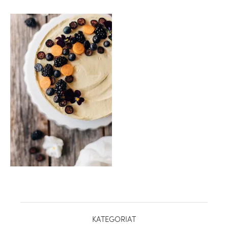
healthy living + good 
KATEGORIAT