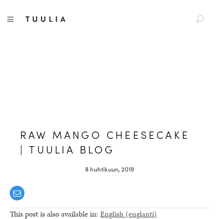
S
Tuulia
TOGGLE NAVIGATION
e
a
r
c
h
f
o
r
:
RAW MANGO CHEESECAKE
| TUULIA BLOG
8 huhtikuun, 2019
This post is also available in:
English
(
englanti
)