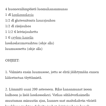
4 huoneenlämpöistä luomukananmunaa
1 dl
kookossokeria
1/2 dl gluteenitonta kaurajauhoa
1/2 dl riisijauhoa
1 1/2 tl leivinjauhetta
1 tl
ceylon-kanelia
kookoskermavaahtoa (ohje alla)
luumusosetta (ohje alla)
OHJEET:
1. Valmista ensin luumusose, jotta se ehtii jäähtymään ennen
kääretortun täyttämistä.
2. Lämmitä uuni 200 asteeseen. Riko kananmunat isoon
kulhoon ja lisää kookossokeri. Vatkaa sähkövatkaimella
muutaman minuutin ajan, kunnes saat maitokahvin väristä