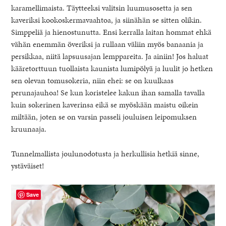
karamellimaista. Täytteeksi valitsin luumusosetta ja sen
kaveriksi kookoskermavaahtoa, ja siinähän se sitten olikin.
Simppeliä ja hienostunutta. Ensi kerralla laitan hommat ehkä
vähän enemmän överiksi ja rullaan väliin myös banaania ja
persikkaa, niitä lapsuusajan lemppareita. Ja ainiin! Jos haluat
kääretorttuun tuollaista kaunista lumipölyä ja luulit jo hetken
sen olevan tomusokeria, niin ehei: se on kuulkaas
perunajauhoa! Se kun koristelee kakun ihan samalla tavalla
kuin sokerinen kaverinsa eikä se myöskään maistu oikein
miltään, joten se on varsin passeli jouluisen leipomuksen
kruunaaja.
Tunnelmallista joulunodotusta ja herkullisia hetkiä sinne,
ystäväiset!
Save