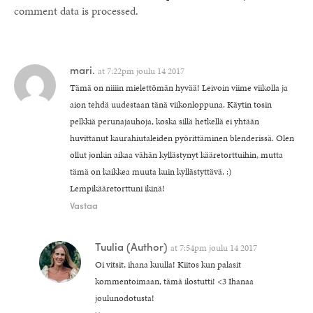
comment data is processed.
mari.
at
7:22pm joulu 14 2017
Tämä on niiiin mielettömän hyvää! Leivoin viime viikolla ja
aion tehdä uudestaan tänä viikonloppuna. Käytin tosin
pelkkiä perunajauhoja, koska sillä hetkellä ei yhtään
huvittanut kaurahiutaleiden pyörittäminen blenderissä. Olen
ollut jonkin aikaa vähän kyllästynyt kääretorttuihin, mutta
tämä on kaikkea muuta kuin kyllästyttävä. :)
Lempikääretorttuni ikinä!
Vastaa
Tuulia
(Author)
at
7:54pm joulu 14 2017
Oi vitsit, ihana kuulla! Kiitos kun palasit
kommentoimaan, tämä ilostutti! <3 Ihanaa
joulunodotusta!