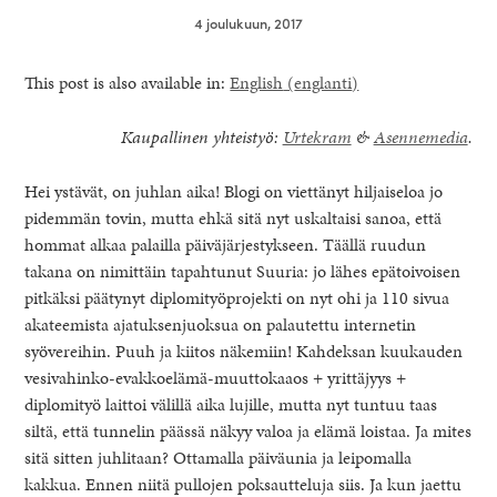
4 joulukuun, 2017
This post is also available in:
English
(
englanti
)
Kaupallinen yhteistyö:
Urtekram
&
Asennemedia
.
Hei ystävät, on juhlan aika! Blogi on viettänyt hiljaiseloa jo
pidemmän tovin, mutta ehkä sitä nyt uskaltaisi sanoa, että
hommat alkaa palailla päiväjärjestykseen. Täällä ruudun
takana on nimittäin tapahtunut Suuria: jo lähes epätoivoisen
pitkäksi päätynyt diplomityöprojekti on nyt ohi ja 110 sivua
akateemista ajatuksenjuoksua on palautettu internetin
syövereihin. Puuh ja kiitos näkemiin! Kahdeksan kuukauden
healthy living + good 
vesivahinko-evakkoelämä-muuttokaaos + yrittäjyys +
diplomityö laittoi välillä aika lujille, mutta nyt tuntuu taas
siltä, että tunnelin päässä näkyy valoa ja elämä loistaa. Ja mites
sitä sitten juhlitaan? Ottamalla päiväunia ja leipomalla
kakkua. Ennen niitä pullojen poksautteluja siis. Ja kun jaettu