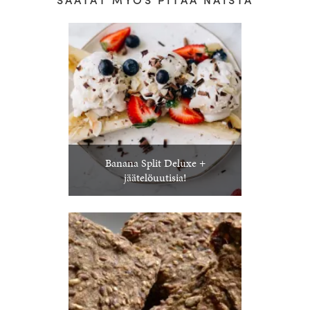
Banana Split Deluxe +
jäätelöuutisia!