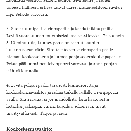
kuohkeaa vaahtoa. Sekoita jauhot, leivinjauhe ja kaneli
toisessa kulhossa ja lisää kuivat aineet munavaahtoon siivilän
läpi. Sekoita varovasti.
3. Suojaa uunipelti leivinpaperilla ja kaada taikina pellille.
Levitä suorakulman muotoiseksi tasaiseksi levyksi. Paista noin
8-10 minuuttia, kunnes pohja on saanut kauniin
kullanruskean värin. Sirottele toisen leivinpaperin päälle
hieman kookossokeria ja kumoa pohja sokeroidulle paperille.
Poista päällimmäinen leivinpaperi varovasti ja anna pohjan
jäähtyä kunnolla.
4. Levitä pohjan päälle tasaisesti luumusosetta ja
kookoskermavaahtoa ja rullaa tiukalle rullalle leivinpaperin
avulla. Siisti reunat ja jos mahdollista, laita kääretorttu
hetkeksi jääkaapiin ennen tarjoilua, jolloin sen maut
tiivistyvät kivasti. Tarjoa ja nauti!
Kookoskermavaahto: