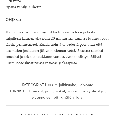
5 dl vettä
ripaus vaniljajauhetta
OHJEET:
Kiehauta vesi. Lisää luumut kiehuvaan veteen ja keitä
hiljalleen kannen alla noin 20 minuuttia, kunnes luumut ovat
täysin pehmenneet. Kaada noin 3 dl vedestä pois, niin että
luumujen joukkoon jää vain hieman vettä. Soseuta sileäksi
soseeksi ja sekoita joukkoon vanilja. Anna jäähtyä. Säilytä
luumusose ilmatiiviissä rasiassa jääkaapissa.
KATEGORIAT
Herkut
,
Jälkiruoka
,
Leivonta
TUNNISTEET
herkut
,
joulu
,
kakut
,
kaupallinen yhteistyö
,
leivonnaiset
,
pähkinätön
,
talvi
.
SAATAT MYÖS PITÄÄ NÄISTÄ