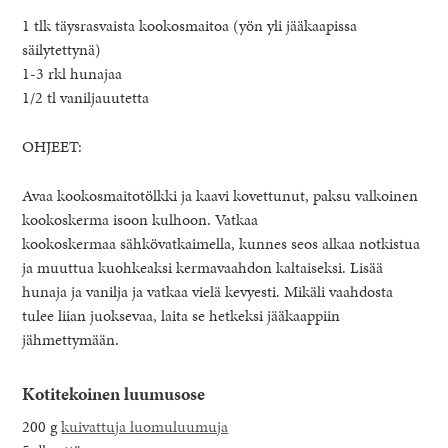
1 tlk täysrasvaista kookosmaitoa (yön yli jääkaapissa
säilytettynä)
1-3 rkl hunajaa
1/2 tl vaniljauutetta
OHJEET:
Avaa kookosmaitotölkki ja kaavi kovettunut, paksu valkoinen
kookoskerma isoon kulhoon. Vatkaa
kookoskermaa sähkövatkaimella, kunnes seos alkaa notkistua
ja muuttua kuohkeaksi kermavaahdon kaltaiseksi. Lisää
hunaja ja vanilja ja vatkaa vielä kevyesti. Mikäli vaahdosta
tulee liian juoksevaa, laita se hetkeksi jääkaappiin
jähmettymään.
Kotitekoinen luumusose
200 g
kuivattuja luomuluumuja