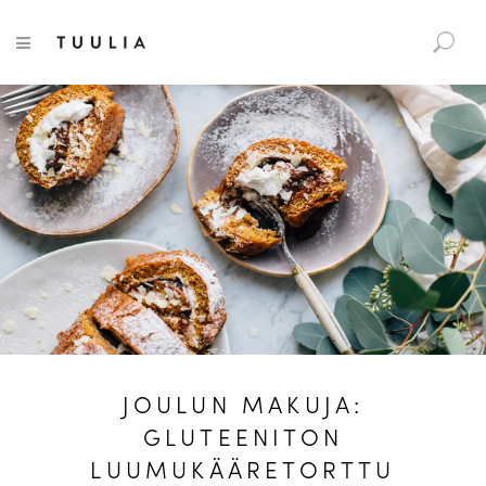
S
Tuulia
TOGGLE NAVIGATION
e
a
r
c
h
f
o
r
:
JOULUN MAKUJA:
GLUTEENITON
LUUMUKÄÄRETORTTU