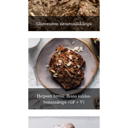
Gluteeniton siemennäkkileipä
Helposti hyvää: Ihana suklaa-
banaanileipä (GF + V)