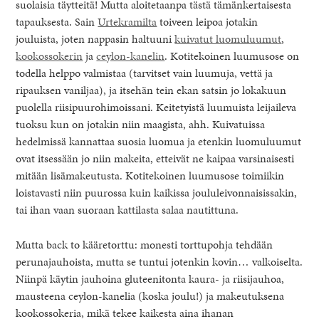
suolaisia täytteitä! Mutta aloitetaanpa tästä tämänkertaisesta
tapauksesta. Sain
Urtekramilta
toiveen leipoa jotakin
jouluista, joten nappasin haltuuni
kuivatut luomuluumut
,
kookossokerin
ja
ceylon-kanelin
. Kotitekoinen luumusose on
todella helppo valmistaa (tarvitset vain luumuja, vettä ja
ripauksen vaniljaa), ja itsehän tein ekan satsin jo lokakuun
puolella riisipuurohimoissani. Keitetyistä luumuista leijaileva
tuoksu kun on jotakin niin maagista, ahh. Kuivatuissa
hedelmissä kannattaa suosia luomua ja etenkin luomuluumut
ovat itsessään jo niin makeita, etteivät ne kaipaa varsinaisesti
mitään lisämakeutusta. Kotitekoinen luumusose toimiikin
loistavasti niin puurossa kuin kaikissa joululeivonnaisissakin,
tai ihan vaan suoraan kattilasta salaa nautittuna.
Mutta back to kääretorttu: monesti torttupohja tehdään
perunajauhoista, mutta se tuntui jotenkin kovin… valkoiselta.
Niinpä käytin jauhoina gluteenitonta kaura- ja riisijauhoa,
mausteena ceylon-kanelia (koska joulu!) ja makeutuksena
kookossokeria, mikä tekee kaikesta aina ihanan