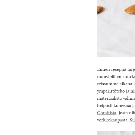
Ennen reseptiä tar
muovipillien suurku
reissumme aikana ku
ympäristöteko ja ni
materiaalista valmis
helposti koneessa j
Granitista
, josta ni
verkkokaupasta
. Si