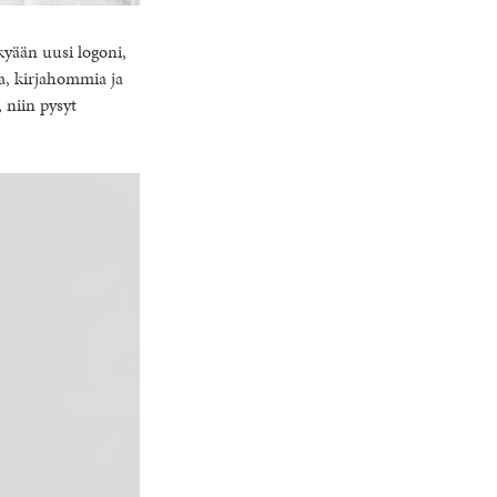
ykyään uusi logoni,
ja, kirjahommia ja
, niin pysyt