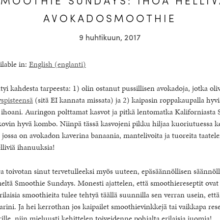
AVOKADOSMOOTHIE
9 huhtikuun, 2017
ilable in:
English
(
englanti
)
i kahdesta tarpeesta: 1) olin ostanut pussillisen avokadoja, jotka oliv
spisteensä
(sitä EI kannata missata) ja 2) kaipasin roppakaupalla hyvi
 ihoani. Auringon polttamat kasvot ja pitkä lentomatka Kaliforniasta
t kovin hyvä kombo. Niinpä tässä kasvojeni pikku hiljaa kuoriutuessa ke
ossa on avokadon kaverina banaania, mantelivoita ja tuoreita taatelei
lliviä ihanuuksia!
 toivotan sinut tervetulleeksi myös uuteen, epäsäännöllisen säännöll
eltä Smoothie Sundays. Monesti ajattelen, että smoothiereseptit ovat j
rilaisia smoothieita tulee tehtyä täällä suunnilla sen verran usein, että 
ini. Ja hei kerrothan jos kaipailet smoothievinkkejä tai vaikkapa rese
lle, niin mieluusti kehittelen toiveidenne pohjalta erilaisia juomia!