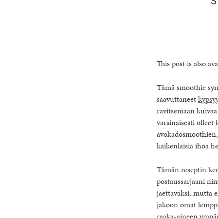
This post is also ava
Tämä smoothie synty
saavuttaneet
kypsyy
ravitsemaan kuivaa
varsinaisesti ollee
avokadosmoothien, j
kaikenlaisia ihoa he
Tämän reseptin kera
postaussarjaani nim
jaettavaksi, mutta e
jakoon omat lemppar
raaka-aineen ympäri