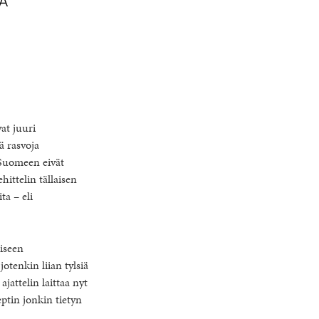
at juuri
ä rasvoja
 Suomeen eivät
hittelin tällaisen
ta – eli
iseen
otenkin liian tylsiä
ajattelin laittaa nyt
ptin jonkin tietyn