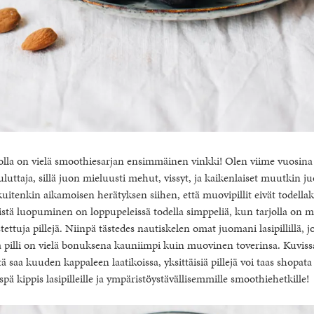
jolla on vielä smoothiesarjan ensimmäinen vinkki! Olen viime vuosina
luttaja, sillä juon mieluusti mehut, vissyt, ja kaikenlaiset muutkin ju
itenkin aikamoisen herätyksen siihen, että muovipillit eivät todella
istä luopuminen on loppupeleissä todella simppeliä, kun tarjolla on 
tettuja pillejä. Niinpä tästedes nautiskelen omat juomani lasipillillä, j
a pilli on vielä bonuksena kauniimpi kuin muovinen toverinsa. Kuvissa
itä saa kuuden kappaleen laatikoissa, yksittäisiä pillejä voi taas shopat
ispä kippis lasipilleille ja ympäristöystävällisemmille smoothiehetkille!