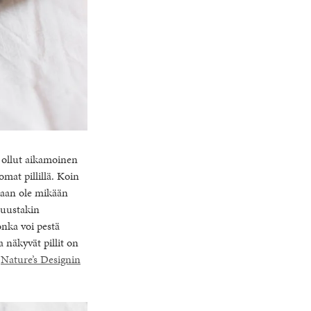
 ollut aikamoinen
omat pillillä. Koin
kaan ole mikään
muustakin
onka voi pestä
 näkyvät pillit on
a
Nature’s Designin