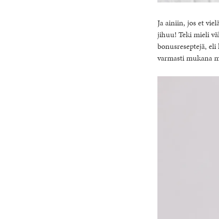
Ja ainiin, jos et v
jihuu! Teki mieli vä
bonusreseptejä, eli
varmasti mukana m