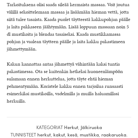
Tarkoituksena olisi saada sileää kermaista massaa. Voit joutua
välillä sekoittelemaan massaa ja lisäämään hieman vettä, jotta
siitä tulee tasaista. Kaada puolet täytteestä kakkupohjan päälle
ja laita pakkaseen jäähtymään. Lisää loppuun massaan noin 5
dl mustikoita ja blendaa tasaiseksi. Kaada mustikkamassa
pohjan ja vaalean täytteen päälle ja laita kakku pakastimeen
jähmettymään.
Kakun kannattaa antaa jähmettyä vähintään kaksi tuntia
pakastimessa. Ota se kuitenkin hetkeksi huoneenlämpöön
sulamaan ennen herkuttelua, jotta täyte ehtii hieman
pehmentymään. Koristele kakku ennen tarjoilua runsaasti
esimerkiksi mustikoilla, vadelmilla ja muilla haluamillasi
herkuilla.
KATEGORIAT
Herkut
,
Jälkiruoka
TUNNISTEET
herkut
,
kakut
,
kesä
,
mustikka
,
raakaruoka
.