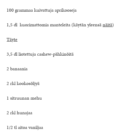
100 grammaa kuivattuja aprikooseja
1,5 dl kuorimattomia manteleita (käytän yleensä
näitä
)
Täyte
3,5 dl liotettuja cashew-pähkinöitä
2 banaania
2 rkl kookosöljyä
1 sitruunan mehu
2 rkl hunajaa
1/2 tl aitoa vaniljaa