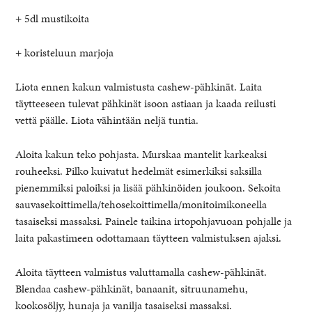
+ 5dl mustikoita
+ koristeluun marjoja
Liota ennen kakun valmistusta cashew-pähkinät. Laita
täytteeseen tulevat pähkinät isoon astiaan ja kaada reilusti
vettä päälle. Liota vähintään neljä tuntia.
Aloita kakun teko pohjasta. Murskaa mantelit karkeaksi
rouheeksi. Pilko kuivatut hedelmät esimerkiksi saksilla
pienemmiksi paloiksi ja lisää pähkinöiden joukoon. Sekoita
sauvasekoittimella/tehosekoittimella/monitoimikoneella
tasaiseksi massaksi. Painele taikina irtopohjavuoan pohjalle ja
laita pakastimeen odottamaan täytteen valmistuksen ajaksi.
Aloita täytteen valmistus valuttamalla cashew-pähkinät.
Blendaa cashew-pähkinät, banaanit, sitruunamehu,
kookosöljy, hunaja ja vanilja tasaiseksi massaksi.