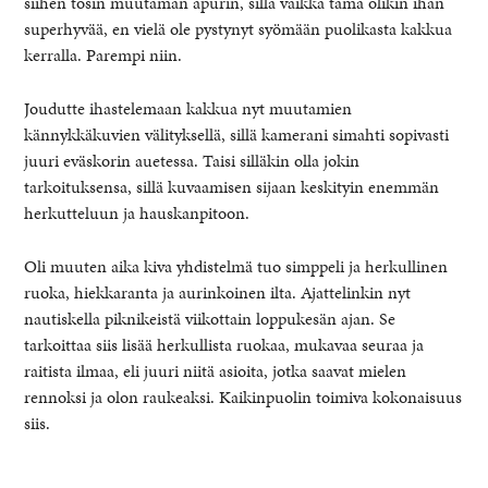
siihen tosin muutaman apurin, sillä vaikka tämä olikin ihan
superhyvää, en vielä ole pystynyt syömään puolikasta kakkua
kerralla. Parempi niin.
Joudutte ihastelemaan kakkua nyt muutamien
kännykkäkuvien välityksellä, sillä kamerani simahti sopivasti
juuri eväskorin auetessa. Taisi silläkin olla jokin
tarkoituksensa, sillä kuvaamisen sijaan keskityin enemmän
herkutteluun ja hauskanpitoon.
Oli muuten aika kiva yhdistelmä tuo simppeli ja herkullinen
ruoka, hiekkaranta ja aurinkoinen ilta. Ajattelinkin nyt
nautiskella piknikeistä viikottain loppukesän ajan. Se
tarkoittaa siis lisää herkullista ruokaa, mukavaa seuraa ja
raitista ilmaa, eli juuri niitä asioita, jotka saavat mielen
rennoksi ja olon raukeaksi. Kaikinpuolin toimiva kokonaisuus
siis.