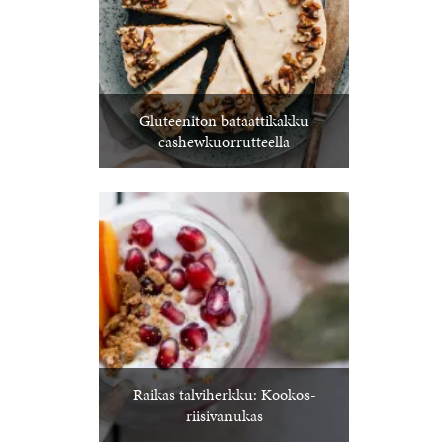
Gluteeniton bataattikakku
cashewkuorrutteella
Raikas talviherkku: Kookos-
riisivanukas