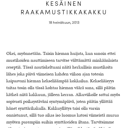
KESÄINEN
RAAKAMUSTIKKAKAKKU
18 heinäkuun, 2013
Okei, myönnetään. Taisin hieman huijata, kun sanoin ettei
mustikoiden nauttimiseen tarvitse välttämättä minkäänlaista
reseptiä. Tässä nautiskeltuani näitä herkullisia mustikoita
lähes joka päivä viimeisen kahden viikon ajan totesin
kaipaavani hieman kekseliäämpää kokkailua. Kekseliäisyys
healthy living + good 
taitaa tosin olla tässä kohtaa hieman väärä sana, sillä päätin
kätkeä niitä kakkuun, jälleen kerran. Alkuviikolle sattui myös
sopivasti poikaystäväni syntymäpäivä, joten päätin yllättää
hänet synttärikakulla. Kakkuyllätys taisi olla varsin
onnistunut, sillä tuo aikas iso luomus katosi viimeistä murua
myöten parempiin suihin synttäreiden iltana. Tarvitsimme