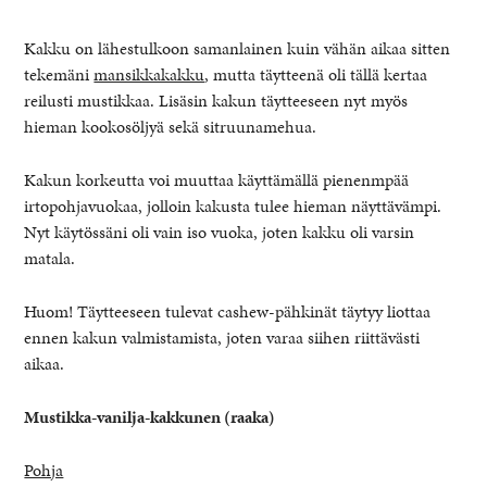
Kakku on lähestulkoon samanlainen kuin vähän aikaa sitten
tekemäni
mansikkakakku
, mutta täytteenä oli tällä kertaa
reilusti mustikkaa. Lisäsin kakun täytteeseen nyt myös
hieman kookosöljyä sekä sitruunamehua.
Kakun korkeutta voi muuttaa käyttämällä pienenmpää
irtopohjavuokaa, jolloin kakusta tulee hieman näyttävämpi.
Nyt käytössäni oli vain iso vuoka, joten kakku oli varsin
matala.
Huom! Täytteeseen tulevat cashew-pähkinät täytyy liottaa
ennen kakun valmistamista, joten varaa siihen riittävästi
aikaa.
Mustikka-vanilja-kakkunen (raaka)
Pohja