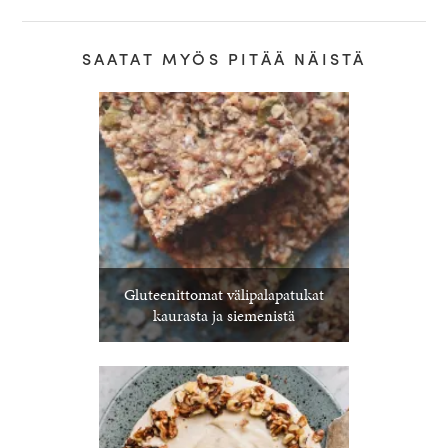
SAATAT MYÖS PITÄÄ NÄISTÄ
Gluteenittomat välipalapatukat
kaurasta ja siemenistä