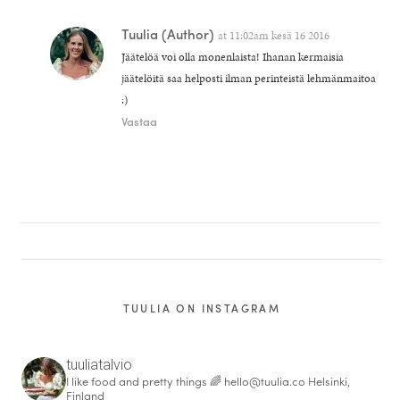
Tuulia
(Author)
at
11:02am kesä 16 2016
Jäätelöä voi olla monenlaista! Ihanan kermaisia
jäätelöitä saa helposti ilman perinteistä lehmänmaitoa
:)
Vastaa
TUULIA ON INSTAGRAM
tuuliatalvio
I like food and pretty things 🌈
hello@tuulia.co
Helsinki,
Finland