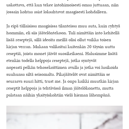
uskottava, että kun tekee intohimoisesti omaa juttuaan, niin
jossain kohtaa asiat loksahtavat maagisesti kohdalleen.
Ja eipä tällaisissa maagisissa tilanteissa muu auta, kuin ryhtyä
hommiin, eli siis jäätelöntekoon. Tuli nimittäin into kehitellä
lisää reseptejä, sillä ideoita meillä olisi ollut vaikka toisen
kirjan verran. Mukaan valikoitui kuitenkin 20 täysin uutta
reseptiä, joista monet jäivät suosikeikseni. Halusimme lisätä
etenkin todella helppoja reseptejä, jotka syntyvät
nopeasti pelkän tehosekoittimen avulla ja jotka voi lusikoida
suuhunsa siltä seisomalta. Pikajäätelöt ovat nimittäin se
seuraava suuri hitti, trust me. Ja onpa kaikki muutkin kirjan
reseptit helppoja ja tehtävissä ilman jäätelökonetta, mutta
palataan näihin yksityiskohtiin vielä hieman lähempänä.