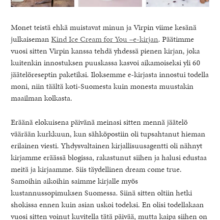
Monet teistä ehkä muistavat minun ja Virpin viime kesänä
julkaiseman
Kind Ice Cream for You –e-kirjan
. Päätimme
vuosi sitten Virpin kanssa tehdä yhdessä pienen kirjan, joka
kuitenkin innostuksen puuskassa kasvoi aikamoiseksi yli 60
jäätelöreseptin paketiksi. Iloksemme e-kirjasta innostui todella
moni, niin täältä koti-Suomesta kuin monesta muustakin
maailman kolkasta.
Eräänä elokuisena päivänä meinasi sitten mennä jäätelö
väärään kurkkuun, kun sähköpostiin oli tupsahtanut hieman
erilainen viesti. Yhdysvaltainen kirjallisuusagentti oli nähnyt
kirjamme eräässä blogissa, rakastunut siihen ja halusi edustaa
meitä ja kirjaamme. Siis täydellinen dream come true.
Samoihin aikoihin saimme kirjalle myös
kustannussopimuksen Suomessa. Siinä sitten oltiin hetki
shokissa ennen kuin asian uskoi todeksi. En olisi todellakaan
vuosi sitten voinut kuvitella tätä päivää, mutta kaipa siihen on