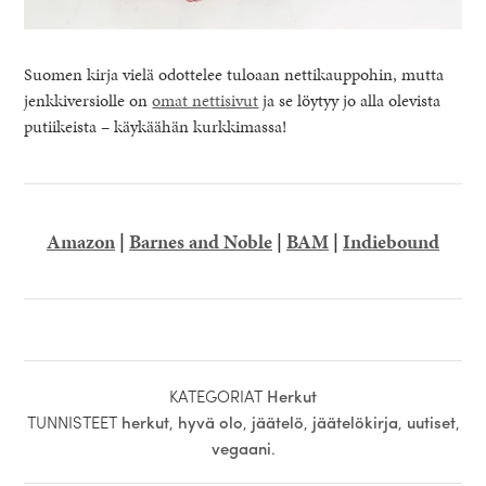
Suomen kirja vielä odottelee tuloaan nettikauppohin, mutta
jenkkiversiolle on
omat nettisivut
ja se löytyy jo alla olevista
putiikeista – käykäähän kurkkimassa!
Amazon
|
Barnes and Noble
|
BAM
|
Indiebound
KATEGORIAT
Herkut
TUNNISTEET
herkut
,
hyvä olo
,
jäätelö
,
jäätelökirja
,
uutiset
,
vegaani
.