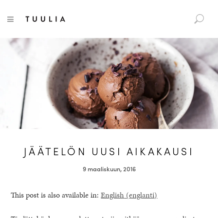
S
Tuulia
TOGGLE NAVIGATION
e
a
r
c
h
f
o
r
:
JÄÄTELÖN UUSI AIKAKAUSI
9 maaliskuun, 2016
This post is also available in:
English
(
englanti
)