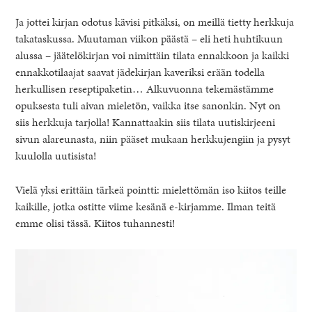
Ja jottei kirjan odotus kävisi pitkäksi, on meillä tietty herkkuja
takataskussa. Muutaman viikon päästä – eli heti huhtikuun
alussa – jäätelökirjan voi nimittäin tilata ennakkoon ja kaikki
ennakkotilaajat saavat jädekirjan kaveriksi erään todella
herkullisen reseptipaketin… Alkuvuonna tekemästämme
opuksesta tuli aivan mieletön, vaikka itse sanonkin. Nyt on
siis herkkuja tarjolla! Kannattaakin siis tilata uutiskirjeeni
sivun alareunasta, niin pääset mukaan herkkujengiin ja pysyt
kuulolla uutisista!
Vielä yksi erittäin tärkeä pointti: mielettömän iso kiitos teille
kaikille, jotka ostitte viime kesänä e-kirjamme. Ilman teitä
emme olisi tässä. Kiitos tuhannesti!