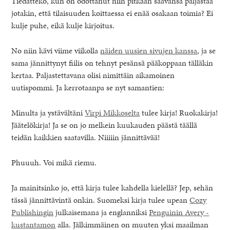
Tiedättekö, kun on odottanut niin pitkään saavansa paljastaa
jotakin, että tilaisuuden koittaessa ei enää osakaan toimia? Ei
kulje puhe, eikä kulje kirjoitus.
No niin kävi viime viikolla
näiden uusien sivujen kanssa
, ja se
sama jännittynyt fiilis on tehnyt pesänsä pääkoppaan tälläkin
kertaa. Paljastettavana olisi nimittäin aikamoinen
uutispommi. Ja kerrotaanpa se nyt samantien:
Minulta ja ystävältäni
Virpi Mikkoselta
tulee kirja! Ruokakirja!
Jäätelökirja! Ja se on jo melkein kuukauden päästä täällä
teidän kaikkien saatavilla. Niiiiin jännittävää!
Phuuuh. Voi mikä riemu.
healthy living + good 
Ja mainitsinko jo, että kirja tulee kahdella kielellä? Jep, sehän
tässä jännittävintä onkin. Suomeksi kirja tulee upean
Cozy
Publishingin
julkaisemana ja englanniksi
Penguinin Avery -
kustantamon
alla. Jälkimmäinen on muuten yksi maailman