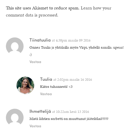
This site uses Akismet to reduce spam.
Learn how your
comment data is processed.
Tiinatuulia
at
4:38pm maalis 09 2016
Onnea Tuulia ja yhtälailla myös Virpi, yhdellä sanalla: upeaa!
:)
Vastaa
Tuulia
at
2:02pm maalis 16 2016
Kiitos tuhannesti! <3
Vastaa
Ihmettelijä
at
10:22am kesä 13 2016
Mistä lähtien sorbetti on muuttunut jäätelöksi?????
Vastaa