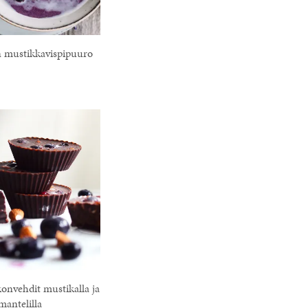
n mustikkavispipuuro
onvehdit mustikalla ja
mantelilla