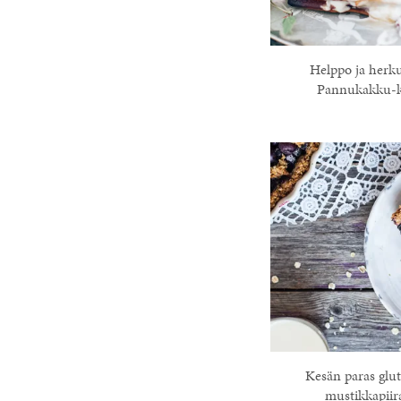
Helppo ja herku
Pannukakku-
Kesän paras glu
mustikkapiir