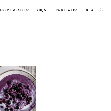
S
ESEPTIARKISTO
KIRJAT
PORTFOLIO
INFO
e
a
r
c
h
f
o
r
: