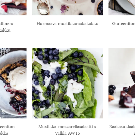
llinen:
Hurmaava mustikkaraakakakku
Gluteenito
kakku
teeniton
Mustikka-mozzarellasalaatti x
Raakasuklaak
akka
Vallila AW15