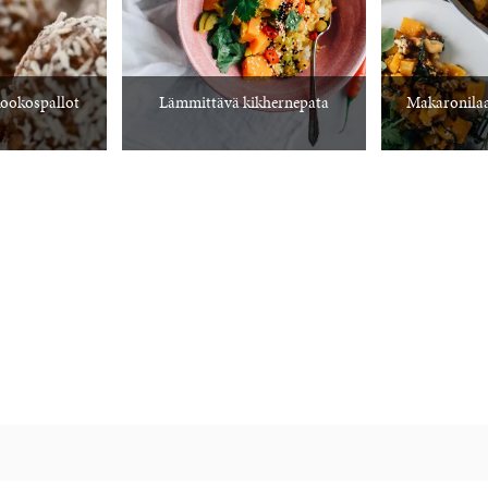
kookospallot
Lämmittävä kikhernepata
Makaronila