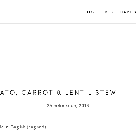
Tuulia
BLOGI
RESEPTIARKI
ATO, CARROT & LENTIL STEW
25 helmikuun, 2016
le in:
English
(
englanti
)