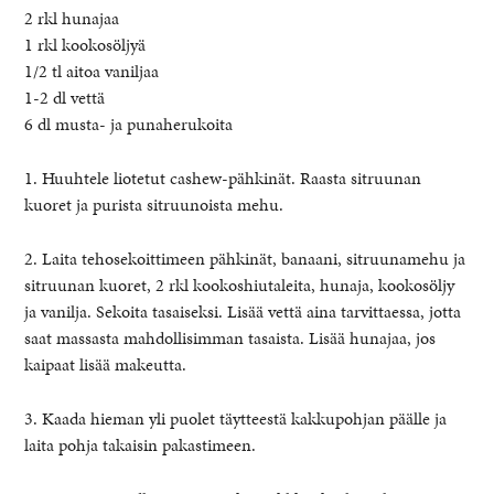
2 rkl hunajaa
1 rkl kookosöljyä
1/2 tl aitoa vaniljaa
1-2 dl vettä
6 dl musta- ja punaherukoita
1. Huuhtele liotetut cashew-pähkinät. Raasta sitruunan
kuoret ja purista sitruunoista mehu.
2. Laita tehosekoittimeen pähkinät, banaani, sitruunamehu ja
sitruunan kuoret, 2 rkl kookoshiutaleita, hunaja, kookosöljy
ja vanilja. Sekoita tasaiseksi. Lisää vettä aina tarvittaessa, jotta
saat massasta mahdollisimman tasaista. Lisää hunajaa, jos
kaipaat lisää makeutta.
3. Kaada hieman yli puolet täytteestä kakkupohjan päälle ja
laita pohja takaisin pakastimeen.