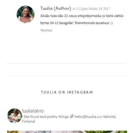
Tuulia
(Author)
at
1:12pm helmi 18 2017
Mulla taisi olla 22 cm:n irtopohjavuoka ja tästä riittää
hyvin 10-12 hengelle! Toivottavasti maistuu! :)
Vastaa
TUULIA ON INSTAGRAM
tuuliatalvio
I like food and pretty things 🌈
hello@tuulia.co
Helsinki,
Finland