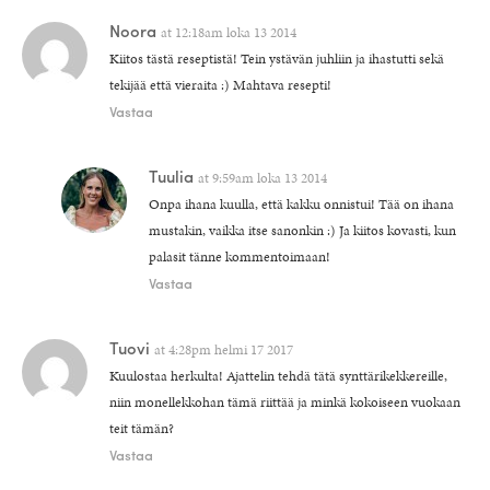
Noora
at
12:18am loka 13 2014
Kiitos tästä reseptistä! Tein ystävän juhliin ja ihastutti sekä
tekijää että vieraita :) Mahtava resepti!
Vastaa
Tuulia
at
9:59am loka 13 2014
Onpa ihana kuulla, että kakku onnistui! Tää on ihana
mustakin, vaikka itse sanonkin :) Ja kiitos kovasti, kun
palasit tänne kommentoimaan!
Vastaa
Tuovi
at
4:28pm helmi 17 2017
Kuulostaa herkulta! Ajattelin tehdä tätä synttärikekkereille,
niin monellekkohan tämä riittää ja minkä kokoiseen vuokaan
teit tämän?
Vastaa