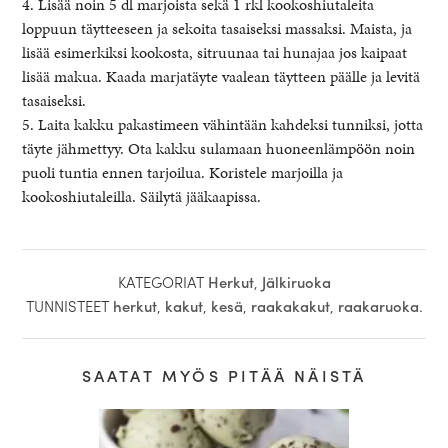
4. Lisää noin 5 dl marjoista sekä 1 rkl kookoshiutaleita
loppuun täytteeseen ja sekoita tasaiseksi massaksi. Maista, ja
lisää esimerkiksi kookosta, sitruunaa tai hunajaa jos kaipaat
lisää makua. Kaada marjatäyte vaalean täytteen päälle ja levitä
tasaiseksi.
5. Laita kakku pakastimeen vähintään kahdeksi tunniksi, jotta
täyte jähmettyy. Ota kakku sulamaan huoneenlämpöön noin
puoli tuntia ennen tarjoilua. Koristele marjoilla ja
kookoshiutaleilla. Säilytä jääkaapissa.
KATEGORIAT
Herkut
,
Jälkiruoka
TUNNISTEET
herkut
,
kakut
,
kesä
,
raakakakut
,
raakaruoka
.
SAATAT MYÖS PITÄÄ NÄISTÄ