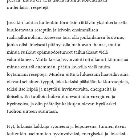
uudenlaisia respetejä.
Jossakin kohtaa kuitenkin törmäsin riittävän yksinkertaiselta
kuulostavaan reseptiin ja leivoin ensimmäisen
raakajälkiruokani. Kyseessä taisi olla jonkinlainen brownie,
jonka olisi ilmeisesti pitänyt olla mahtavan ihanaa, mutta
minua ruskeat epämuodostuneet taikinakasat vielä
vakuuttaneet. Mutta koska hyvinvointi oli alkanut kiinnostaa
minua entistä enemmän, päätin kokeilla vielä muita
löytämiäni reseptejä. Muiden juttuja lukiessani haaveilin aina
olevani sellainen tyyppi, joka keksisi päästään kakkuresepteja,
tekisi itse leipää ja näyttäisi hyvinvoivalta, energiseltä ja
iloiselta. En tuolloin kokenut olevani niin energinen ja
hyvinvoiva, ja olin päätellyt kakkujen olevan hyvä askel
tuohon uuteen suuntaan.
Nyt, lukuisia kakkuja syöneenä ja leiponeena, tunnen itseni
kuitenkin useimmiten hyvinvoivaksi, energiseksi ja iloiseksi.