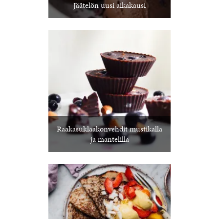
Jäätelön uusi aikakausi
Raakasuklaakonvehdit mustikalla
ja mantelilla