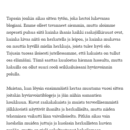
Tapasin jonkin aikaa sitten tytön, joka kertoi lukevansa
blogiani. Emme olleet tavanneet aiemmin, mutta aloimme
nopeasti puhua siitä kuinka ihania kaikki raakajälkiruuat ovat,
kuinka kivaa niitä on herkutella ja leipoa, ja kuinka mukavaa
on nauttia hyvillä mielin herkkuja, joista tulee hyvä olo.
Tajusin tuossa iloisesti jutellessamme, että kakuista on tullut
osa elämääni. Tämä saattaa kuulostaa hieman hassulta, mutta
kakuilla on ollut suuri rooli seikkailuissani hyvinvoinnin
polulla.
healthy living + good 
Muistan, kun löysin ensimmäistä kertaa muutama vuosi sitten
joitakin hyvinvointiblogeja ja jäin niihin samantien
koukkuun. Kuvat raakakakuista ja muista terveellisemmistä
jälkkäreistä näyttivät ihanilta ja herkullisilta, mutta niiden
tekeminen vaikutti liian vaivalloiselta. Pitkän aikaa vain
lueskelin muiden juttuja ja kuolasin herkullisten kuvien
perään, mutta en vielä uskaltautunut kokeilemaan