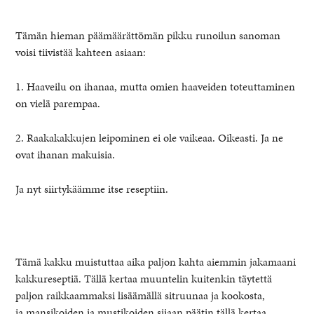
Tämän hieman päämäärättömän pikku runoilun sanoman
voisi tiivistää kahteen asiaan:
1. Haaveilu on ihanaa, mutta omien haaveiden toteuttaminen
on vielä parempaa.
2. Raakakakkujen leipominen ei ole vaikeaa. Oikeasti. Ja ne
ovat ihanan makuisia.
Ja nyt siirtykäämme itse reseptiin.
Tämä kakku muistuttaa aika paljon kahta aiemmin jakamaani
kakkureseptiä. Tällä kertaa muuntelin kuitenkin täytettä
paljon raikkaammaksi lisäämällä sitruunaa ja kookosta,
ja
mansikoiden
ja
mustikoiden
sijaan päätin tällä kertaa