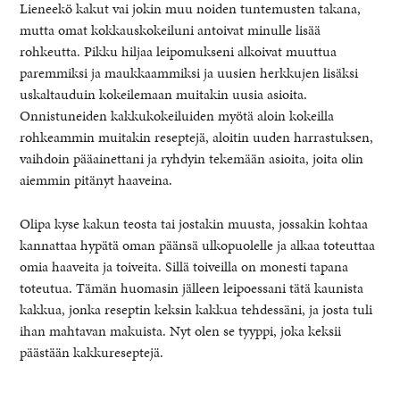
Lieneekö kakut vai jokin muu noiden tuntemusten takana,
mutta omat kokkauskokeiluni antoivat minulle lisää
rohkeutta. Pikku hiljaa leipomukseni alkoivat muuttua
paremmiksi ja maukkaammiksi ja uusien herkkujen lisäksi
uskaltauduin kokeilemaan muitakin uusia asioita.
Onnistuneiden kakkukokeiluiden myötä aloin kokeilla
rohkeammin muitakin reseptejä, aloitin uuden harrastuksen,
vaihdoin pääainettani ja ryhdyin tekemään asioita, joita olin
aiemmin pitänyt haaveina.
Olipa kyse kakun teosta tai jostakin muusta, jossakin kohtaa
kannattaa hypätä oman päänsä ulkopuolelle ja alkaa toteuttaa
omia haaveita ja toiveita. Sillä toiveilla on monesti tapana
toteutua. Tämän huomasin jälleen leipoessani tätä kaunista
kakkua, jonka reseptin keksin kakkua tehdessäni, ja josta tuli
ihan mahtavan makuista. Nyt olen se tyyppi, joka keksii
päästään kakkureseptejä.