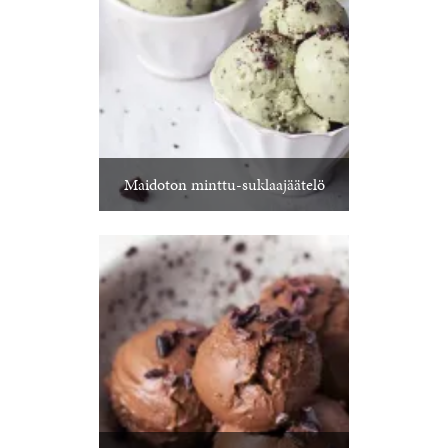
Maidoton minttu-suklaajäätelö