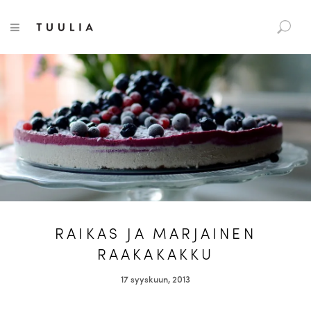
S
Tuulia
TOGGLE NAVIGATION
e
a
r
c
h
f
o
r
:
RAIKAS JA MARJAINEN
RAAKAKAKKU
17 syyskuun, 2013