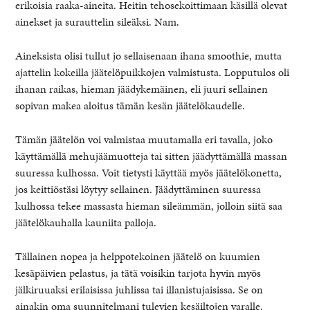
erikoisia raaka-aineita. Heitin tehosekoittimaan käsillä olevat
ainekset ja surauttelin sileäksi. Nam.
Aineksista olisi tullut jo sellaisenaan ihana smoothie, mutta
ajattelin kokeilla jäätelöpuikkojen valmistusta. Lopputulos oli
ihanan raikas, hieman jäädykemäinen, eli juuri sellainen
sopivan makea aloitus tämän kesän jäätelökaudelle.
Tämän jäätelön voi valmistaa muutamalla eri tavalla, joko
käyttämällä mehujäämuotteja tai sitten jäädyttämällä massan
suuressa kulhossa. Voit tietysti käyttää myös jäätelökonetta,
jos keittiöstäsi löytyy sellainen. Jäädyttäminen suuressa
kulhossa tekee massasta hieman sileämmän, jolloin siitä saa
jäätelökauhalla kauniita palloja.
Tällainen nopea ja helppotekoinen jäätelö on kuumien
kesäpäivien pelastus, ja tätä voisikin tarjota hyvin myös
jälkiruuaksi erilaisissa juhlissa tai illanistujaisissa. Se on
ainakin oma suunnitelmani tulevien kesäiltojen varalle.