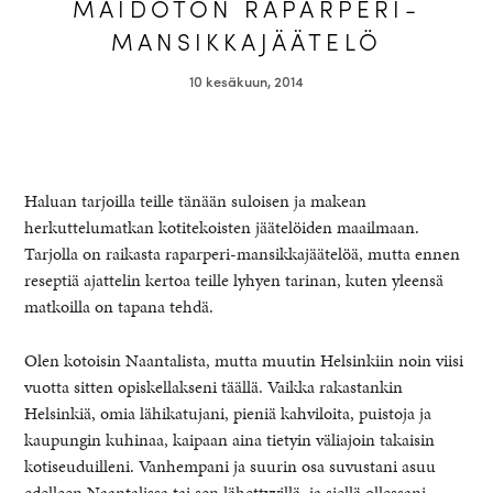
MAIDOTON RAPARPERI-
MANSIKKAJÄÄTELÖ
10 kesäkuun, 2014
Haluan tarjoilla teille tänään suloisen ja makean
herkuttelumatkan kotitekoisten jäätelöiden maailmaan.
Tarjolla on raikasta raparperi-mansikkajäätelöä, mutta ennen
reseptiä ajattelin kertoa teille lyhyen tarinan, kuten yleensä
matkoilla on tapana tehdä.
healthy living + good 
Olen kotoisin Naantalista, mutta muutin Helsinkiin noin viisi
vuotta sitten opiskellakseni täällä. Vaikka rakastankin
Helsinkiä, omia lähikatujani, pieniä kahviloita, puistoja ja
kaupungin kuhinaa, kaipaan aina tietyin väliajoin takaisin
kotiseuduilleni. Vanhempani ja suurin osa suvustani asuu
edelleen Naantalissa tai sen lähettyvillä, ja siellä ollessani