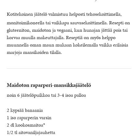
Kotitekoinen jäätelö valmistuu helposti tehosekoittimella,
monitoimikoneella tai vaikkapa sauvasekoittimella. Resepti on
gluteeniton, maidoton ja vegaani, kun hunajan jättää pois tai
korvaa muulla makeuttajalla. Reseptiä on myös helppo
muunnella oman maun mukaan kokeilemalla vaikka erilaisia
marjoja mansikoiden tilalla.
Maidoton raparperi-mansikkajäätelö
noin 6 jäätelöpuikkoa tai 3-4 isoa palloa
2 kypsää banaania
1 iso raparperin varsin
2 dl kookosmaitoa*
1/2 tl aitovaniljajauhetta