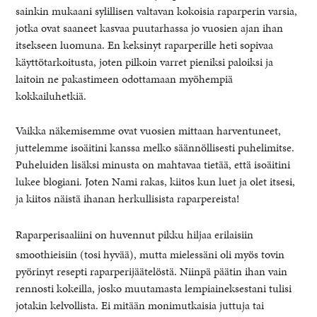
sainkin mukaani sylillisen valtavan kokoisia raparperin varsia,
jotka ovat saaneet kasvaa puutarhassa jo vuosien ajan ihan
itsekseen luomuna. En keksinyt raparperille heti sopivaa
käyttötarkoitusta, joten pilkoin varret pieniksi paloiksi ja
laitoin ne pakastimeen odottamaan myöhempiä
kokkailuhetkiä.
Vaikka näkemisemme ovat vuosien mittaan harventuneet,
juttelemme isoäitini kanssa melko säännöllisesti puhelimitse.
Puheluiden lisäksi minusta on mahtavaa tietää, että isoäitini
lukee blogiani. Joten Nami rakas, kiitos kun luet ja olet itsesi,
ja kiitos näistä ihanan herkullisista raparpereista!
Raparperisaaliini on huvennut pikku hiljaa erilaisiin
smoothieisiin (tosi hyvää), mutta mielessäni oli myös tovin
pyörinyt resepti raparperijäätelöstä. Niinpä päätin ihan vain
rennosti kokeilla, josko muutamasta lempiaineksestani tulisi
jotakin kelvollista. Ei mitään monimutkaisia juttuja tai