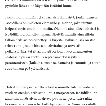
pyrinkin lähes aina käymään isoäitini luona.
Isoäitini on nimittäin yksi parhaista ihmisistä, jonka tunnen.
Isoäidilläni on mieletön elämänilo ja asenne, joka tarttuu
helposti myös muihin ihmisiin. Olemme aina olleet läheisiä ja
isoäidilläni onkin ollut tapana lähettää minulle aina silloin
tällöin erilaisia postikortteja ja kirjeitä. Joskus niissä on itse
tehty runo, joskus hitusen kahvirahaa ja terveisiä
poikaystävälle, tai sitten niissä on jokin vuosikymmenten
saatossa hyväksi koettu resepti esimerkiksi yskän
parantamiseen (kulaus sitruunaa, hunajaa ja rommia, ja sitten
roikkumaan pää ylösalaisin).
Hulvattomien postikorttien lisäksi minulle tulee isoäidistäni
mieleen etenkin erilaiset hillot ja marjasoseet. Isoäidilläni on
nimittäin myös aivan mahtava puutarha, josta tulee näin
kesäisin varsinainen herkuttelijan paratiisi. Viime vierailullani