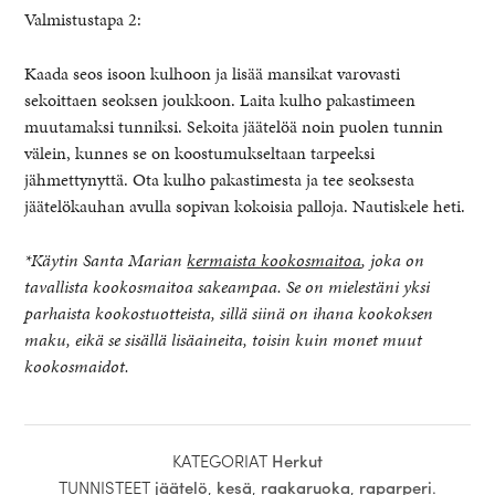
Valmistustapa 2:
Kaada seos isoon kulhoon ja lisää mansikat varovasti
sekoittaen seoksen joukkoon. Laita kulho pakastimeen
muutamaksi tunniksi. Sekoita jäätelöä noin puolen tunnin
välein, kunnes se on koostumukseltaan tarpeeksi
jähmettynyttä. Ota kulho pakastimesta ja tee seoksesta
jäätelökauhan avulla sopivan kokoisia palloja. Nautiskele heti.
*Käytin Santa Marian
kermaista kookosmaitoa
, joka on
tavallista kookosmaitoa sakeampaa. Se on mielestäni yksi
parhaista kookostuotteista, sillä siinä on ihana kookoksen
maku, eikä se sisällä lisäaineita, toisin kuin monet muut
kookosmaidot.
KATEGORIAT
Herkut
TUNNISTEET
jäätelö
,
kesä
,
raakaruoka
,
raparperi
.