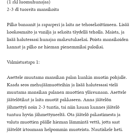
(1 rkl luomuhunajaa)
2-3 dl tuoreita mansikoita
Pilko banaanit ja raparperi ja laita ne tehosekoittimeen. Lisää
kookosmaito ja vanilja ja sekoita täydellä teholla. Maista, ja
lisää halutessasi hunajaa makeutukseksi. Poista mansikoiden
kannat ja pilko ne hieman pienemmiksi paloiksi.
Valmistustapa 1:
Asettele muutama mansikan palan kunkin muotin pohjalle.
Kaada seos mehujäämuotteihin ja lisää halutessasi vielä
muutama mansikan palanen muottien yläreunaan. Asettele
jäätelötikut ja laita muotit pakkaseen. Anna jäätelön
jähmettyä noin 2-3 tuntia, tai niin kauan kunnes jäätelö
tuntuu hyvin jähmettyneeltä. Ota jäätelö pakastimesta ja
valuta muottien päälle hieman lämmintä vettä, jotta saat
jäätelöt irtoamaan helpommin muoteista. Nautiskele heti.