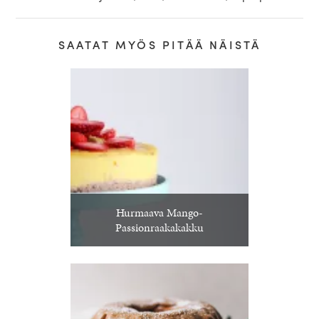
SAATAT MYÖS PITÄÄ NÄISTÄ
Hurmaava Mango-
Passionraakakakku