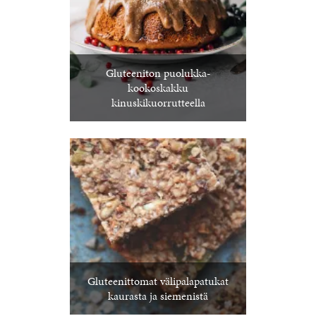
Gluteeniton puolukka-
kookoskakku
kinuskikuorrutteella
Gluteenittomat välipalapatukat
kaurasta ja siemenistä