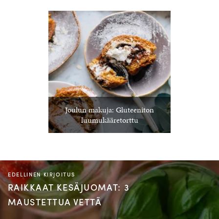
Joulun makuja: Gluteeniton
luumukääretorttu
EDELLINEN KIRJOITUS
RAIKKAAT KESÄJUOMAT: 3
MAUSTETTUA VETTÄ