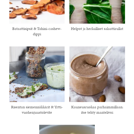
Bataattisipsit & Tahini-cashew-
Helpot ja herkulliset salaattirullat
dippi
Risentan siemennäkkärit & Yrtti-
Kauneusruokaa parhaimmillaan:
vuohenjuustolevite
itse tehty mantelivoi