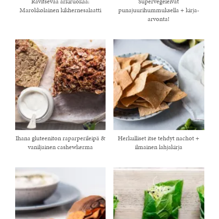
Ravitsevaa arkiruokaa:
Supervegeleivät
Marokkolainen kikhernesalaatti
punajuurihummuksella + kirja-
arvonta!
Ihana gluteeniton raparperileipä &
Herkulliset itse tehdyt nachot +
healthy living + good 
vaniljainen cashewkerma
ilmainen lahjakirja