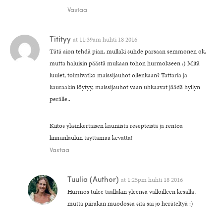
Vastaa
Titityy
at
11:39am huhti 18 2016
Tätä aion tehdä pian, mullaki suhde parsaan semmonen ok,
mutta haluisin päästä mukaan tohon hurmokseen :) Mitä
luulet, toimivatko maissijauhot ollenkaan? Tattaria ja
kauraakin löytyy, maissijauhot vaan uhkaavat jäädä hyllyn
perälle..
Kiitos yksinkertaisen kauniista resepteistä ja rentoa
linnunlaulun täyttämää kevättä!
Vastaa
Tuulia
(Author)
at
1:25pm huhti 18 2016
Hurmos tulee täälläkin yleensä valloilleen kesällä,
mutta piirakan muodossa sitä sai jo heräteltyä :)