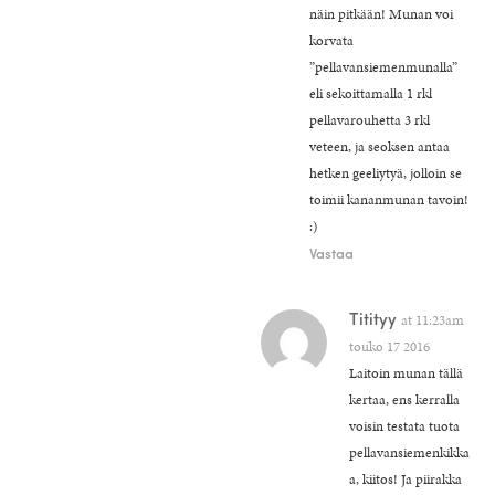
näin pitkään! Munan voi
korvata
”pellavansiemenmunalla”
eli sekoittamalla 1 rkl
pellavarouhetta 3 rkl
veteen, ja seoksen antaa
hetken geeliytyä, jolloin se
toimii kananmunan tavoin!
:)
Vastaa
Titityy
at
11:23am
touko 17 2016
Laitoin munan tällä
kertaa, ens kerralla
voisin testata tuota
pellavansiemenkikka
a, kiitos! Ja piirakka