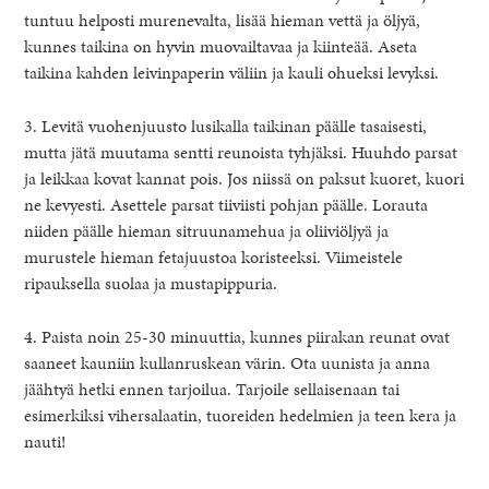
tuntuu helposti murenevalta, lisää hieman vettä ja öljyä,
kunnes taikina on hyvin muovailtavaa ja kiinteää. Aseta
taikina kahden leivinpaperin väliin ja kauli ohueksi levyksi.
3. Levitä vuohenjuusto lusikalla taikinan päälle tasaisesti,
mutta jätä muutama sentti reunoista tyhjäksi. Huuhdo parsat
ja leikkaa kovat kannat pois. Jos niissä on paksut kuoret, kuori
ne kevyesti. Asettele parsat tiiviisti pohjan päälle. Lorauta
niiden päälle hieman sitruunamehua ja oliiviöljyä ja
murustele hieman fetajuustoa koristeeksi. Viimeistele
ripauksella suolaa ja mustapippuria.
4. Paista noin 25-30 minuuttia, kunnes piirakan reunat ovat
saaneet kauniin kullanruskean värin. Ota uunista ja anna
jäähtyä hetki ennen tarjoilua. Tarjoile sellaisenaan tai
esimerkiksi vihersalaatin, tuoreiden hedelmien ja teen kera ja
nauti!