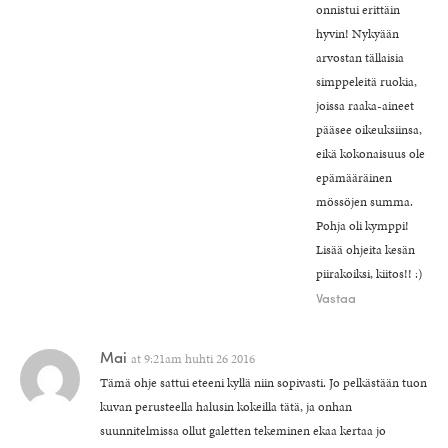
onnistui erittäin
hyvin! Nykyään
arvostan tällaisia
simppeleitä ruokia,
joissa raaka-aineet
pääsee oikeuksiinsa,
eikä kokonaisuus ole
epämääräinen
mössöjen summa.
Pohja oli kymppi!
Lisää ohjeita kesän
piirakoiksi, kiitos!! :)
Vastaa
Mai
at
9:21am huhti 26 2016
Tämä ohje sattui eteeni kyllä niin sopivasti. Jo pelkästään tuon
kuvan perusteella halusin kokeilla tätä, ja onhan
suunnitelmissa ollut galetten tekeminen ekaa kertaa jo