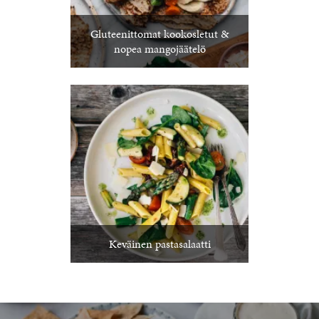
Gluteenittomat kookosletut &
nopea mangojäätelö
Keväinen pastasalaatti