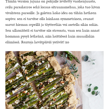
Tämän version jujuna on pohjalle levitetty vuohenjuusto,
reilu parsakerros sekä loraus sitruunamehua, joka tuo kivan
vivahteen parsoille. Ja galeten koko idea on tähän hetkeen
sopiva: sen ei tarvitse olla lainkaan symmetrinen, reunat
saavat hieman repeillä ja täytteetkin voi asetella sikin sokin.
Sen ulkonäöstä ei tarvitse siis stressata, vaan sen kuin annat
homman pysyä letkeänä, niin keittiössä kuin muuallakin
elämässä. Rentoja kevätpäiviä ystävät! xo