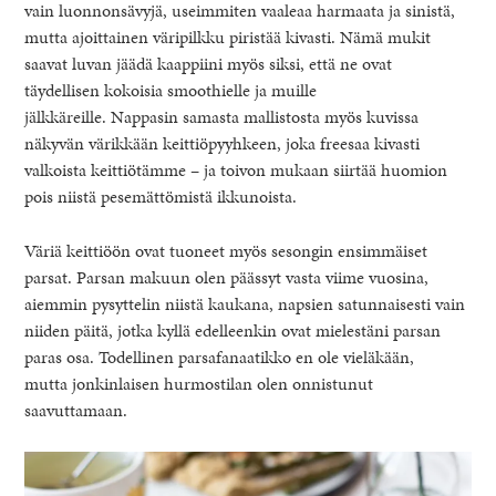
vain luonnonsävyjä, useimmiten vaaleaa harmaata ja sinistä,
mutta ajoittainen väripilkku piristää kivasti. Nämä mukit
saavat luvan jäädä kaappiini myös siksi, että ne ovat
täydellisen kokoisia smoothielle ja muille
jälkkäreille. Nappasin samasta mallistosta myös kuvissa
näkyvän värikkään keittiöpyyhkeen, joka freesaa kivasti
valkoista keittiötämme – ja toivon mukaan siirtää huomion
pois niistä pesemättömistä ikkunoista.
Väriä keittiöön ovat tuoneet myös sesongin ensimmäiset
parsat. Parsan makuun olen päässyt vasta viime vuosina,
aiemmin pysyttelin niistä kaukana, napsien satunnaisesti vain
niiden päitä, jotka kyllä edelleenkin ovat mielestäni parsan
paras osa. Todellinen parsafanaatikko en ole vieläkään,
mutta jonkinlaisen hurmostilan olen onnistunut
saavuttamaan.