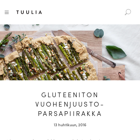
S
Tuulia
TOGGLE NAVIGATION
e
a
r
c
h
f
o
r
:
GLUTEENITON
VUOHENJUUSTO-
PARSAPIIRAKKA
13 huhtikuun, 2016