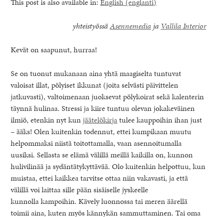
This post is also available in:
English
(
englanti
)
yhteistyössä
Asennemedia
ja
Vallila Interior
Kevät on saapunut, hurraa!
Se on tuonut mukanaan aina yhtä maagiselta tuntuvat
valoisat illat, pölyiset ikkunat (joita selvästi päivittelen
jatkuvasti), valtoimenaan juoksevat pölykoirat sekä kalenterin
täynnä hulinaa. Stressi ja kiire tuntuu olevan jokakeväinen
ilmiö, etenkin nyt kun
jäätelökirja
tulee kauppoihin ihan just
– ääks! Olen kuitenkin todennut, ettei kumpikaan muutu
helpommaksi niistä toitottamalla, vaan asennoitumalla
uusiksi. Sellasta se elämä välillä meillä kaikilla on, kunnon
healthy living + good 
hulivilinää ja sydäntätykyttävää. Olo kuitenkin helpottuu, kun
muistaa, ettei kaikkea tarvitse ottaa niin vakavasti, ja että
välillä voi laittaa sille pään sisäiselle jyskeelle
kunnolla kampoihin. Kävely luonnossa tai meren äärellä
toimii aina, kuten myös kännykän sammuttaminen. Tai oma