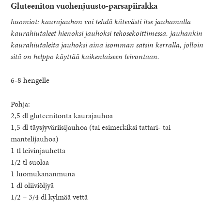
Gluteeniton vuohenjuusto-parsapiirakka
huomiot: kaurajauhon voi tehdä kätevästi itse jauhamalla
kaurahiutaleet hienoksi jauhoksi tehosekoittimessa. jauhankin
kaurahiutaleita jauhoksi aina isomman satsin kerralla, jolloin
sitä on helppo käyttää kaikenlaiseen leivontaan.
6-8 hengelle
Pohja:
2,5 dl gluteenitonta kaurajauhoa
1,5 dl täysjyväriisijauhoa (tai esimerkiksi tattari- tai
mantelijauhoa)
1 tl leivinjauhetta
1/2 tl suolaa
1 luomukananmuna
1 dl oliiviöljyä
1/2 – 3/4 dl kylmää vettä