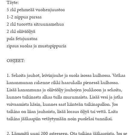
Täyte:
5 rkl pehmeää vuohenjuustoa
1-2 nippua parsaa
2 rkl tuoretta sitruunamehua
2 rkl oliiviöljyä
pala fetajuustoa
ripaus suolaa ja mustapippuria
OHJEET:
1. Sekoita jauhot, leivinjauhe ja suola isossa kulhossa. Vatkaa
kananmunan rakenne rikki haarukalla pienessä kulhossa.
Lisää kananmuna ja oliiviöljy jauhojen joukkoon ja sekoita,
kunnes taikinasta alkaa tulla murumaista. Lisää vesi ja jatka
vaivaamista käsin, kunnes saat kiinteän taikinapallon. Jos
taikina on liian jauhoista, lisää loraus öljyä tai vettä. Laita
taikina jääkaapiin vetäytymään noin puoleksi tunniksi.
2. Lämmitä uuni 200 asteeseen. Ota taikina jääkaapista. Jos se