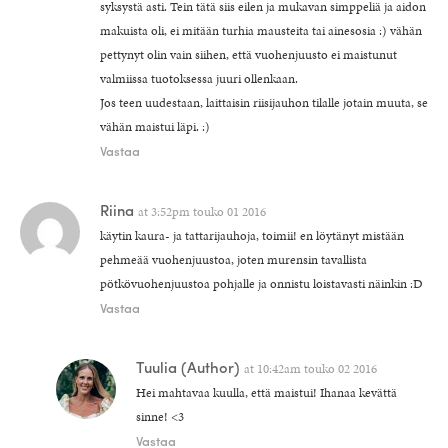
syksystä asti. Tein tätä siis eilen ja mukavan simppeliä ja aidon
makuista oli, ei mitään turhia mausteita tai ainesosia :) vähän
pettynyt olin vain siihen, että vuohenjuusto ei maistunut
valmiissa tuotoksessa juuri ollenkaan.
Jos teen uudestaan, laittaisin riisijauhon tilalle jotain muuta, se
vähän maistui läpi. :)
Vastaa
Riina
at
3:52pm touko 01 2016
käytin kaura- ja tattarijauhoja, toimii! en löytänyt mistään
pehmeää vuohenjuustoa, joten murensin tavallista
pötkövuohenjuustoa pohjalle ja onnistu loistavasti näinkin :D
Vastaa
Tuulia
(Author)
at
10:42am touko 02 2016
Hei mahtavaa kuulla, että maistui! Ihanaa kevättä
sinne! <3
Vastaa