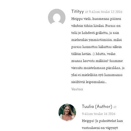
Titityy
at
9:42am touko 13 2016
Heippa vielä, huomenna pääsen
vihdoin tähän käsiksi. Parsaa on
toki jo kahdesti grillattu, ja sain
miehenkin ymmärtämään, miksi
parsaa kannattaa kiikuttaa silloin
tällöin kotiin. :) Mutta, voiko
munaa korvata millään? Saamme
vieraita maistelamaan piirakkaa, ja
yksi ei mielellään syö kanamunaa
sisältäviä leipomuksia..
Vastaa
Tuulia
(Author)
at
9:41am touko 16 2016
Heippa! Ja pahoittelut kun
vastaukseni on viipynyt