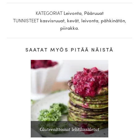
KATEGORIAT
Leivonta
,
Pääruuat
TUNNISTEET
kasvisruuat
,
kevät
,
leivonta
,
pähkinätön
,
piirakka
.
SAATAT MYÖS PITÄÄ NÄISTÄ
Gluteenittomat lehtikaaliletut