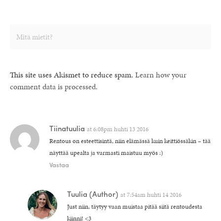
This site uses Akismet to reduce spam.
Learn how your
comment data is processed.
Tiinatuulia
at
6:08pm huhti 13 2016
Rentous on esteettisintä, niin elämässä kuin keittiössäkin – tää
näyttää upealta ja varmasti maistuu myös :)
Vastaa
Tuulia
(Author)
at
7:54am huhti 14 2016
Just niin, täytyy vaan muistaa pitää siitä rentoudesta
kiinni! <3