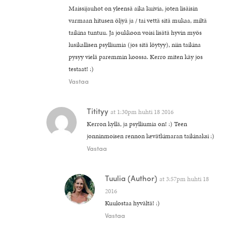
Maissijauhot on yleensä aika kuivia, joten lisäisin
varmaan hitusen öljyä ja / tai vettä sitä mukaa, miltä
taikina tuntuu. Ja joukkoon voisi lisätä hyvin myös
lusikallisen psylliumia (jos sitä löytyy), niin taikina
pysyy vielä paremmin koossa. Kerro miten käy jos
testaat! :)
Vastaa
Titityy
at
1:30pm huhti 18 2016
Kerron kyllä, ja psylliumia on! :) Teen
jonninmoisen rennon kevätkimaran taikinaksi :)
Vastaa
Tuulia
(Author)
at
3:57pm huhti 18
2016
Kuulostaa hyvältä! :)
Vastaa