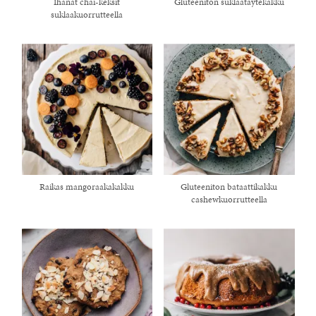
Ihanat chai-keksit
Gluteeniton suklaatäytekakku
suklaakuorrutteella
Raikas mangoraakakakku
Gluteeniton bataattikakku
cashewkuorrutteella
healthy living + good 