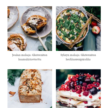
Joulun makuja: Gluteeniton
Syksyn makuja: Gluteeniton
luumukääretorttu
herkkusienipiirakka