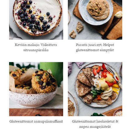
Kevään makuja: Valloittava
Parasta juuri nyt: Helpot
sitruunapiirakka
gluteenittomat sämpylät
Gluteenittomat aamupalamuffinsit
Gluteenittomat kookosletut &
nopea mangojäätelö