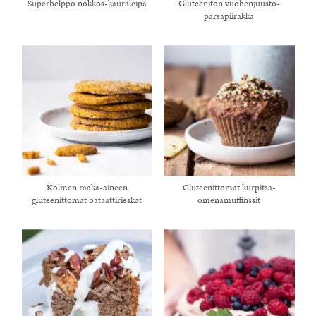
Superhelppo nokkos-kauraleipä
Gluteeniton vuohenjuusto-
parsapiirakka
Kolmen raaka-aineen
Gluteenittomat kurpitsa-
gluteenittomat bataattirieskat
omenamuffinssit