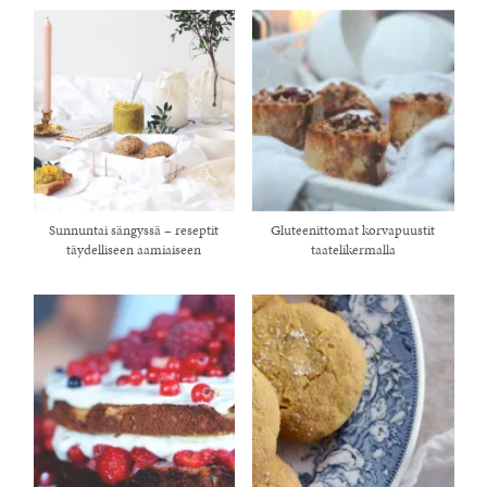
Sunnuntai sängyssä – reseptit
Gluteenittomat korvapuustit
täydelliseen aamiaiseen
taatelikermalla