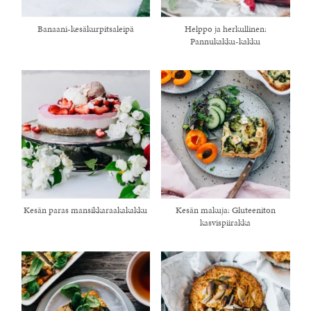
Banaani-kesäkurpitsaleipä
Helppo ja herkullinen:
Pannukakku-kakku
Kesän paras mansikkaraakakakku
Kesän makuja: Gluteeniton
kasvispiirakka