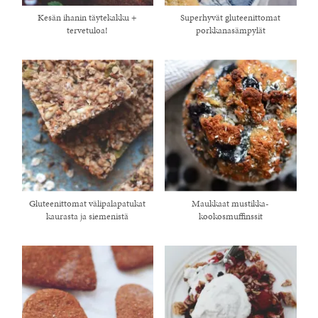
Kesän ihanin täytekakku +
Superhyvät gluteenittomat
tervetuloa!
porkkanasämpylät
Gluteenittomat välipalapatukat
Maukkaat mustikka-
kaurasta ja siemenistä
kookosmuffinssit