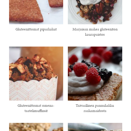
Gluteenittomat piparkakut
Marjaisan makea gluteeniton
kaurapaistos
Gluteenittomat omena-
Taivaallinen pannukakku
taatelimuffinsit
raakamaidosta