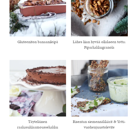
Gluteeniton banaanileipä
Lähes liian hyvää ollakseen totta:
Piparkakkugranola
Täyteläinen
Risentan siemennäkkärit & Yrtti-
raakasuklaamoussekakku
vuohenjuustolevite