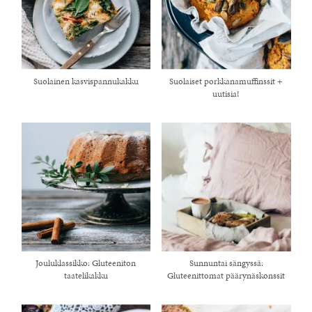
Suolainen kasvispannukakku
Suolaiset porkkanamuffinssit +
uutisia!
Jouluklassikko: Gluteeniton
Sunnuntai sängyssä:
taatelikakku
Gluteenittomat päärynäskonssit