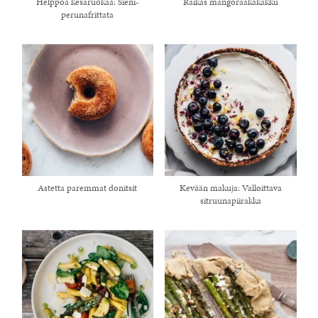
Helppoa kesäruokaa: Sieni-
Raikas mangoraakakakku
perunafrittata
Astetta paremmat donitsit
Kevään makuja: Valloittava
sitruunapiirakka
healthy living + good 