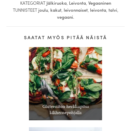
KATEGORIAT
Jälkiruoka
,
Leivonta
,
Vegaaninen
TUNNISTEET
joulu
,
kakut
,
leivonnaiset
,
leivonta
,
talvi
,
vegaani
.
SAATAT MYÖS PITÄÄ NÄISTÄ
Gluteeniton herkkupitsa
kikhernepohjalla