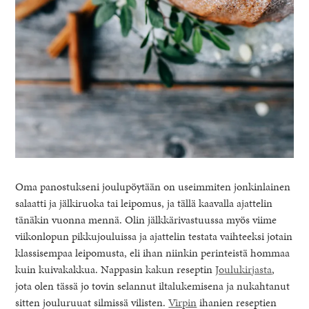
Oma panostukseni joulupöytään on useimmiten jonkinlainen
salaatti ja jälkiruoka tai leipomus, ja tällä kaavalla ajattelin
tänäkin vuonna mennä. Olin jälkkärivastuussa myös viime
viikonlopun pikkujouluissa ja ajattelin testata vaihteeksi jotain
klassisempaa leipomusta, eli ihan niinkin perinteistä hommaa
kuin kuivakakkua. Nappasin kakun reseptin
Joulukirjasta
,
jota olen tässä jo tovin selannut iltalukemisena ja nukahtanut
sitten jouluruuat silmissä vilisten.
Virpin
ihanien reseptien