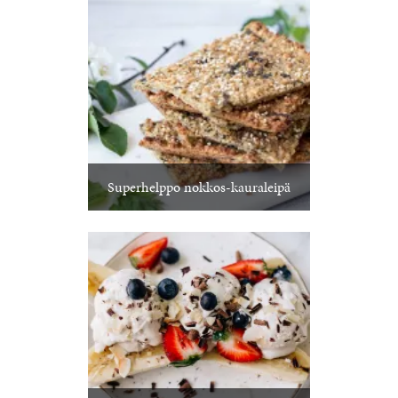
Superhelppo nokkos-kauraleipä