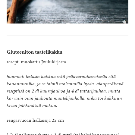
Gluteeniton taatelikakku
resepti muokattu Joulukirjasta
huomiot: testasin kakkua sekä pellavarouheseoksella että
kananmunilla, ja se toimii molemmilla hyvin. alkuperäisessä
reseptissä on 2 dl kaurajauhoa ja 4 dl tattarijauhoa, mutta
korvasin osan jauhoista mantelijauholla, mikä toi kakkuun
kivaa pähkinäistä makua.
rengasvuoan halkaisija 22 cm
1/2 dl pellavarouhetta + 1 dl vettä (tai kaksi kananmunaa)