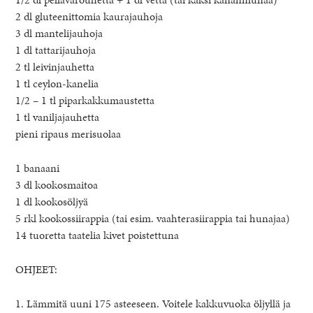
2 dl gluteenittomia kaurajauhoja
3 dl mantelijauhoja
1 dl tattarijauhoja
2 tl leivinjauhetta
1 tl ceylon-kanelia
1/2 – 1 tl piparkakkumaustetta
1 tl vaniljajauhetta
pieni ripaus merisuolaa
1 banaani
3 dl kookosmaitoa
1 dl kookosöljyä
5 rkl kookossiirappia (tai esim. vaahterasiirappia tai hunajaa)
14 tuoretta taatelia kivet poistettuna
OHJEET:
1. Lämmitä uuni 175 asteeseen. Voitele kakkuvuoka öljyllä ja