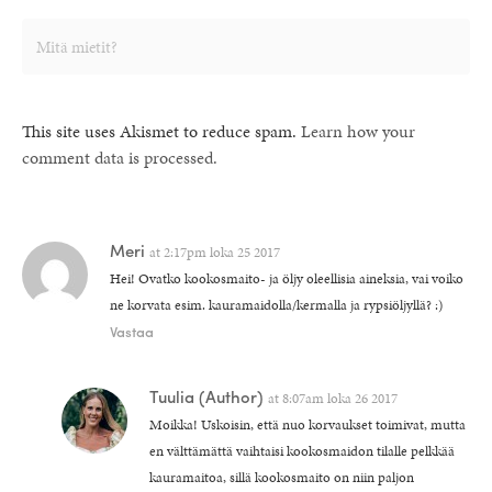
This site uses Akismet to reduce spam.
Learn how your
comment data is processed.
Meri
at
2:17pm loka 25 2017
Hei! Ovatko kookosmaito- ja öljy oleellisia aineksia, vai voiko
ne korvata esim. kauramaidolla/kermalla ja rypsiöljyllä? :)
Vastaa
Tuulia
(Author)
at
8:07am loka 26 2017
Moikka! Uskoisin, että nuo korvaukset toimivat, mutta
en välttämättä vaihtaisi kookosmaidon tilalle pelkkää
kauramaitoa, sillä kookosmaito on niin paljon