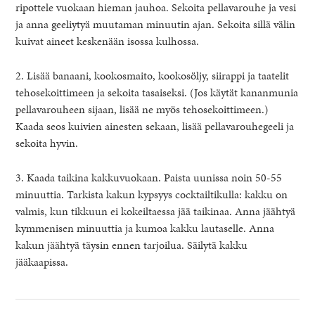
ripottele vuokaan hieman jauhoa. Sekoita pellavarouhe ja vesi
ja anna geeliytyä muutaman minuutin ajan. Sekoita sillä välin
kuivat aineet keskenään isossa kulhossa.
2. Lisää banaani, kookosmaito, kookosöljy, siirappi ja taatelit
tehosekoittimeen ja sekoita tasaiseksi. (Jos käytät kananmunia
pellavarouheen sijaan, lisää ne myös tehosekoittimeen.)
Kaada seos kuivien ainesten sekaan, lisää pellavarouhegeeli ja
sekoita hyvin.
3. Kaada taikina kakkuvuokaan. Paista uunissa noin 50-55
minuuttia. Tarkista kakun kypsyys cocktailtikulla: kakku on
valmis, kun tikkuun ei kokeiltaessa jää taikinaa. Anna jäähtyä
kymmenisen minuuttia ja kumoa kakku lautaselle. Anna
kakun jäähtyä täysin ennen tarjoilua. Säilytä kakku
jääkaapissa.