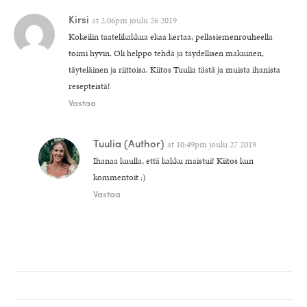
Kirsi
at
2:06pm joulu 26 2019
Kokeilin taatelikakkua ekaa kertaa, pellasiemenrouheella
toimi hyvin. Oli helppo tehdä ja täydellisen makuinen,
täyteläinen ja riittoisa. Kiitos Tuulia tästä ja muista ihanista
resepteistä!
Vastaa
Tuulia
(Author)
at
10:49pm joulu 27 2019
Ihanaa kuulla, että kakku maistui! Kiitos kun
kommentoit :)
Vastaa