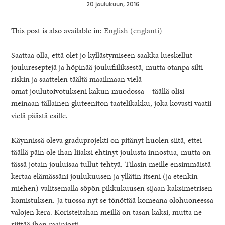
20 joulukuun, 2016
This post is also available in:
English
(
englanti
)
Saattaa olla, että olet jo kyllästymiseen saakka lueskellut
joulureseptejä ja höpinää joulufiiliksestä, mutta otanpa silti
riskin ja saattelen täältä maailmaan vielä
omat joulutoivotukseni kakun muodossa – täällä olisi
meinaan tällainen gluteeniton taatelikakku, joka kovasti vaatii
vielä päästä esille.
Käynnissä oleva graduprojekti on pitänyt huolen siitä, ettei
täällä päin ole ihan liiaksi ehtinyt joulusta innostua, mutta on
tässä jotain jouluisaa tullut tehtyä. Tilasin meille ensimmäistä
healthy living + good 
kertaa elämässäni joulukuusen ja yllätin itseni (ja etenkin
miehen) valitsemalla söpön pikkukuusen sijaan kaksimetrisen
komistuksen. Ja tuossa nyt se tönöttää komeana olohuoneessa
valojen kera. Koristeitahan meillä on tasan kaksi, mutta ne
riittää ihan mainiosti.