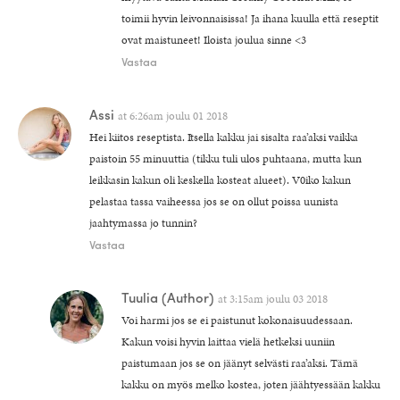
toimii hyvin leivonnaisissa! Ja ihana kuulla että reseptit
ovat maistuneet! Iloista joulua sinne <3
Vastaa
Assi
at
6:26am joulu 01 2018
Hei kiitos reseptista. Itsella kakku jai sisalta raa’aksi vaikka
paistoin 55 minuuttia (tikku tuli ulos puhtaana, mutta kun
leikkasin kakun oli keskella kosteat alueet). V0iko kakun
pelastaa tassa vaiheessa jos se on ollut poissa uunista
jaahtymassa jo tunnin?
Vastaa
Tuulia
(Author)
at
3:15am joulu 03 2018
Voi harmi jos se ei paistunut kokonaisuudessaan.
Kakun voisi hyvin laittaa vielä hetkeksi uuniin
paistumaan jos se on jäänyt selvästi raa’aksi. Tämä
kakku on myös melko kostea, joten jäähtyessään kakku