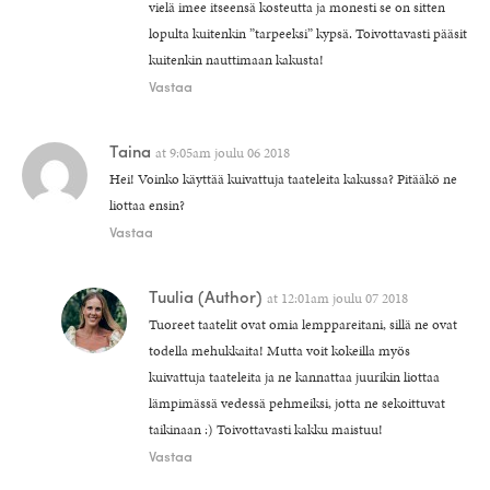
vielä imee itseensä kosteutta ja monesti se on sitten
lopulta kuitenkin ”tarpeeksi” kypsä. Toivottavasti pääsit
kuitenkin nauttimaan kakusta!
Vastaa
Taina
at
9:05am joulu 06 2018
Hei! Voinko käyttää kuivattuja taateleita kakussa? Pitääkö ne
liottaa ensin?
Vastaa
Tuulia
(Author)
at
12:01am joulu 07 2018
Tuoreet taatelit ovat omia lemppareitani, sillä ne ovat
todella mehukkaita! Mutta voit kokeilla myös
kuivattuja taateleita ja ne kannattaa juurikin liottaa
lämpimässä vedessä pehmeiksi, jotta ne sekoittuvat
taikinaan :) Toivottavasti kakku maistuu!
Vastaa