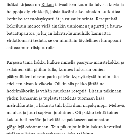
lisäksi kirjassa on
Riikan
taivaallisen kauniita talvisia kuvia ja
helppoja diy-vinkkejä, joista itseäni alkoi ainakin kutkuttaa
kotitekoiset tuoksykynttilät ja ruusukuorinta. Resepteistä
kokeiluun menee vielä ainakin uuniomenajugurtti ja kaura-
bataattipaistos, ja kirjan lakritsi-luumuhillo kannattaa
ehdottomasti testata, se on nimittäin täydellinen kumppani
aattoaamun riisipuurolle.
Kirjassa tämä kakku kulkee nimellä päärynä-maustekakku ja
sellainen siitä pitikin tulla, kunnes hoksasin omien
päärynöideni olevan parin päivän kypsyttelystä huolimatta
edelleen aivan kivikovia. Olikin siis pakko jättää ne
hedelmäkoriin ja vähän muokata reseptiä. Lisäsin taikinaan
yhden banaanin ja tuplasti taateleita tuomaan lisää
mehukkuutta ja kakusta tuli kyllä ihan napakymppi. Mehevä,
maukas ja juuri sopivan jouluinen. Oli pakko tehdä toinen
kakku heti perään ja heittää se pakkaseen aatonaaton
glögeilyjä odottamaan. Tein pikkujouluihin kakun kaveriksi
vielä
vaniljaista cashewkermaa
, joka toi kivan