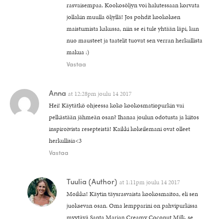
rasvaisempaa. Kookosöljyn voi halutessaan korvata
jollakin muulla öljyllä! Jos pohdit kookoksen
maistumista kakussa, niin se ei tule yhtään läpi, kun
nuo mausteet ja taatelit tuovat sen verran herkullista
makua :)
Vastaa
Anna
at
12:28pm joulu 14 2017
Hei! Käytätkö ohjeessa koko kookosmatiopurkin vai
pelkästään jähmeän osan? Ihanaa joulun odotusta ja kiitos
inspiroivista resepteistä! Kaikki kokeilemani ovat olleet
herkullisia<3
Vastaa
Tuulia
(Author)
at
1:11pm joulu 14 2017
Moikka! Käytin täysrasvaista kookosmaitoa, eli sen
juoksevan osan. Oma lempparini on pahvipurkissa
myytävä Santa Marian Creamy Coconut Milk, se