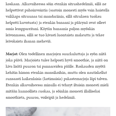
koskaan. Alkuvaiheessa söin etenkin sitrushedelmiä, sillä ne
helpottivat pahoinvointia (saatoin monesti myös vain haistella
vaikkapa sitruunaa tai mandariinia, sillä sitruksen tuoksu
helpotti kuvotusta) ja etenkin banaani ja päärynä ovat olleet
omia lemppareitani. Käytän banaania paljon myöskin
leivonnassa, sillä se tuo kivasti luontaista makeutta ja tekee
leivoksista ihanan meheviä.
Marjat:
Olen todellinen marjojen suurkuluttaja ja syön niitä
joka päivä. Marjoista tulee helposti hyvä smoothie, ja niitä on
kiva lisätä puuron tai pannareiden päälle. Raskauden myötä
kehitin himon etenkin mansikoihin, mutta olen nautiskellut
runsaasti kaikenlaisia (kotimaisia) pakastemarjoja läpi talven.
Etenkin alkuvaiheessa minulla ei tehnyt iltaisin monesti mieli
mitään kunnollista ruokaa, ja söinkin monesti illalliseksi
smoothieta, puuroa, voileipiä ja hedelmiä.