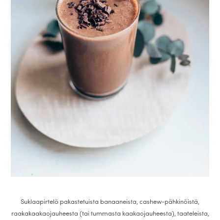
Suklaapirtelö pakastetuista banaaneista, cashew-pähkinöistä,
raakakaakaojauheesta (tai tummasta kaakaojauheesta), taateleista,