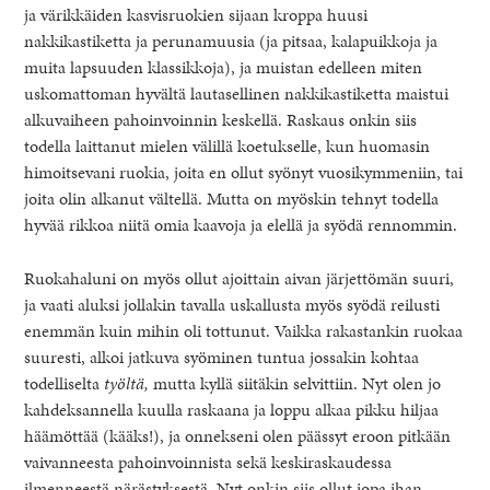
ja värikkäiden kasvisruokien sijaan kroppa huusi
nakkikastiketta ja perunamuusia (ja pitsaa, kalapuikkoja ja
muita lapsuuden klassikkoja), ja muistan edelleen miten
uskomattoman hyvältä lautasellinen nakkikastiketta maistui
alkuvaiheen pahoinvoinnin keskellä. Raskaus onkin siis
todella laittanut mielen välillä koetukselle, kun huomasin
himoitsevani ruokia, joita en ollut syönyt vuosikymmeniin, tai
joita olin alkanut vältellä. Mutta on myöskin tehnyt todella
hyvää rikkoa niitä omia kaavoja ja elellä ja syödä rennommin.
Ruokahaluni on myös ollut ajoittain aivan järjettömän suuri,
ja vaati aluksi jollakin tavalla uskallusta myös syödä reilusti
enemmän kuin mihin oli tottunut. Vaikka rakastankin ruokaa
suuresti, alkoi jatkuva syöminen tuntua jossakin kohtaa
todelliselta
työltä,
mutta kyllä siitäkin selvittiin. Nyt olen jo
kahdeksannella kuulla raskaana ja loppu alkaa pikku hiljaa
häämöttää (kääks!), ja onnekseni olen päässyt eroon pitkään
vaivanneesta pahoinvoinnista sekä keskiraskaudessa
ilmenneestä närästyksestä. Nyt onkin siis ollut jopa ihan