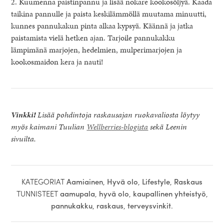
2. Kuumenna paistinpannu ja lisää nokare kookosöljyä. Kaada
taikina pannulle ja paista keskilämmöllä muutama minuutti,
kunnes pannukakun pinta alkaa kypsyä. Käännä ja jatka
paistamista vielä hetken ajan. Tarjoile pannukakku
lämpimänä marjojen, hedelmien, mulperimarjojen ja
kookosmaidon kera ja nauti!
Vinkki!
Lisää pohdintoja raskausajan ruokavaliosta löytyy
myös kaimani Tuulian
Wellberries-blogista
sekä Leenin
sivuilta.
KATEGORIAT
Aamiainen
,
Hyvä olo
,
Lifestyle
,
Raskaus
TUNNISTEET
aamupala
,
hyvä olo
,
kaupallinen yhteistyö
,
pannukakku
,
raskaus
,
terveysvinkit
.