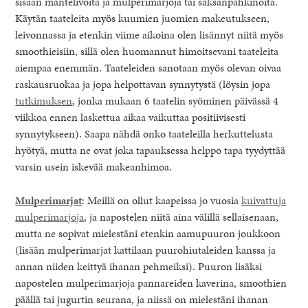
sisään mantelivoita ja mulperimarjoja tai saksanpähkinöitä.
Käytän taateleita myös kuumien juomien makeutukseen,
leivonnassa ja etenkin viime aikoina olen lisännyt niitä myös
smoothieisiin, sillä olen huomannut himoitsevani taateleita
aiempaa enemmän. Taateleiden sanotaan myös olevan oivaa
raskausruokaa ja jopa helpottavan synnytystä (löysin jopa
tutkimuksen
, jonka mukaan 6 taatelin syöminen päivässä 4
viikkoa ennen laskettua aikaa vaikuttaa positiivisesti
synnytykseen). Saapa nähdä onko taateleilla herkuttelusta
hyötyä, mutta ne ovat joka tapauksessa helppo tapa tyydyttää
varsin usein iskevää makeanhimoa.
Mulperimarjat
: Meillä on ollut kaapeissa jo vuosia
kuivattuja
mulperimarjoja
, ja napostelen niitä aina välillä sellaisenaan,
mutta ne sopivat mielestäni etenkin aamupuuron joukkoon
(lisään mulperimarjat kattilaan puurohiutaleiden kanssa ja
annan niiden keittyä ihanan pehmeiksi). Puuron lisäksi
napostelen mulperimarjoja pannareiden kaverina, smoothien
päällä tai jugurtin seurana, ja niissä on mielestäni ihanan