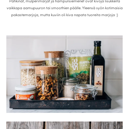
Pähkinät, mulperimarjat ja hampunsiemenet ovat kivoja lisukkeita
vaikkapa aamupuuron tai smoothien päälle. Yleensä syön kotimaisia
pakastemarjoja, mutta kuviin oli kiva napata tuoreita marjoja :)