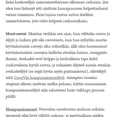
lisäsi kookosöljyä aamusmoothieensa ollessaan raskaana, itse
olen taas lisännyt sitä ajoittain kaurapuuroon helpottaakseni
vatsan toimintaa. Pieni tujaus rasvaa auttaa itselläni
ummetukseen, jota tulee helposti raskausaikana.
Muut rasvat
: Muistan vieläkin sen ajan, kun välttelin rasvaa ja
öljyjä ja kaiken piti olla rasvatonta, kun taas nykyään nautin
hyvänlaatuisia rasvoja aika reilustikin, sillä olen huomannut
hyvänlaatuisten rasvojen hellivän etenkin kuivaa, atooppista
ihoani. Avokadot ovat helppo ja herkullinen tapa lisätä
ruokavalioon hyvää rasvaa, ja erilaisista öljyistä suosin etenkin
avokadoöljyä (se sopii hyvin myös paistamiseen!), oliiviöljyä
sekä
CocoVin hampunsiemenöljyä
. Aiempina vuosina
atopiani ollessa ajoittain melko pahana, käytin runsaammin
hampunsiemenöljyä niin salaateissa kuin vaikkapa puuron
päällä.
Hampunsiemenet
: Neuvolan suositusten mukaan erilaisia
siemeniä olisi hyvä välttää raskaus- ja imetysaikana niiden