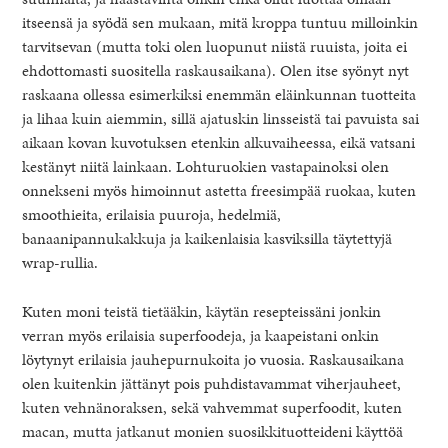
itseensä ja syödä sen mukaan, mitä kroppa tuntuu milloinkin
tarvitsevan (mutta toki olen luopunut niistä ruuista, joita ei
ehdottomasti suositella raskausaikana). Olen itse syönyt nyt
raskaana ollessa esimerkiksi enemmän eläinkunnan tuotteita
ja lihaa kuin aiemmin, sillä ajatuskin linsseistä tai pavuista sai
aikaan kovan kuvotuksen etenkin alkuvaiheessa, eikä vatsani
kestänyt niitä lainkaan. Lohturuokien vastapainoksi olen
onnekseni myös himoinnut astetta freesimpää ruokaa, kuten
smoothieita, erilaisia puuroja, hedelmiä,
banaanipannukakkuja ja kaikenlaisia kasviksilla täytettyjä
wrap-rullia.
Kuten moni teistä tietääkin, käytän resepteissäni jonkin
verran myös erilaisia superfoodeja, ja kaapeistani onkin
löytynyt erilaisia jauhepurnukoita jo vuosia. Raskausaikana
olen kuitenkin jättänyt pois puhdistavammat viherjauheet,
kuten vehnänoraksen, sekä vahvemmat superfoodit, kuten
macan, mutta jatkanut monien suosikkituotteideni käyttöä