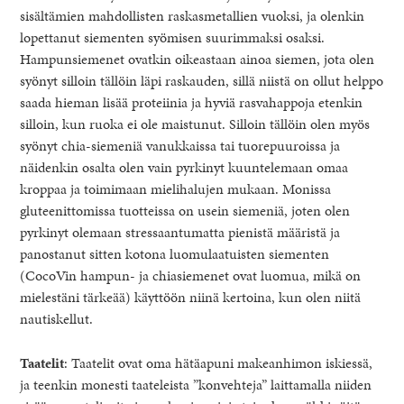
sisältämien mahdollisten raskasmetallien vuoksi, ja olenkin
lopettanut siementen syömisen suurimmaksi osaksi.
Hampunsiemenet ovatkin oikeastaan ainoa siemen, jota olen
syönyt silloin tällöin läpi raskauden, sillä niistä on ollut helppo
saada hieman lisää proteiinia ja hyviä rasvahappoja etenkin
silloin, kun ruoka ei ole maistunut. Silloin tällöin olen myös
syönyt chia-siemeniä vanukkaissa tai tuorepuuroissa ja
näidenkin osalta olen vain pyrkinyt kuuntelemaan omaa
kroppaa ja toimimaan mielihalujen mukaan. Monissa
gluteenittomissa tuotteissa on usein siemeniä, joten olen
pyrkinyt olemaan stressaantumatta pienistä määristä ja
panostanut sitten kotona luomulaatuisten siementen
(CocoVin hampun- ja chiasiemenet ovat luomua, mikä on
mielestäni tärkeää) käyttöön niinä kertoina, kun olen niitä
nautiskellut.
Taatelit
: Taatelit ovat oma hätäapuni makeanhimon iskiessä,
ja teenkin monesti taateleista ”konvehteja” laittamalla niiden