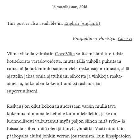
15 maaliskuun, 2018
This post is also available in:
English
(
englanti
)
Kaupallinen yhteistyö:
CocoVi
Viime viikolla valmistin
CocoVilta
valitsemistani tuotteista
kotitekoista vartalovoidetta
, mutta tällä viikolla puhutaan
ruuasta! Ja tarkemmin sanoen vielä raskausajan ruuasta, sillä
ajattelin jakaa omia ajatuksiani aiheesta ja vinkkejä raaka-
aineista, jotka olen kokenut omiksi raskausajan
superruuikseni.
healthy living + good 
Raskaus on ollut kokonaisuudessaan varsin mullistava
kokemus niin omalle keholle kuin mielellekin, ja se on
luonnollisesti vaikuttanut myös paljon siihen mitä syön– ja
toisaalta siihen mitä olen jättänyt syömättä. Vaati nimittäin
pääkopalta aluksi jonkin verran joustamista, kun linssipatojen