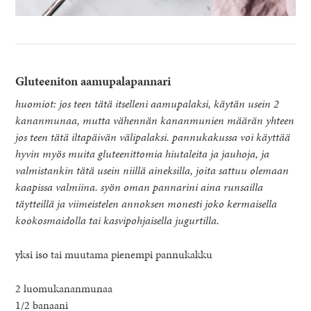
Gluteeniton aamupalapannari
huomiot: jos teen tätä itselleni aamupalaksi, käytän usein 2
kananmunaa, mutta vähennän kananmunien määrän yhteen
jos teen tätä iltapäivän välipalaksi. pannukakussa voi käyttää
hyvin myös muita gluteenittomia hiutaleita ja jauhoja, ja
valmistankin tätä usein niillä aineksilla, joita sattuu olemaan
kaapissa valmiina. syön oman pannarini aina runsailla
täytteillä ja viimeistelen annoksen monesti joko kermaisella
kookosmaidolla tai kasvipohjaisella jugurtilla.
yksi iso tai muutama pienempi pannukakku
2 luomukananmunaa
1/2 banaani