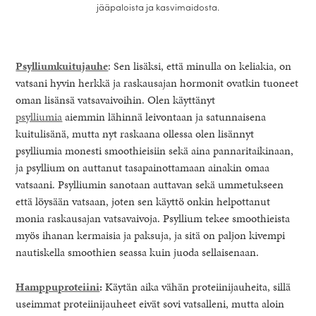
jääpaloista ja kasvimaidosta.
Psylliumkuitujauhe
: Sen lisäksi, että minulla on keliakia, on
vatsani hyvin herkkä ja raskausajan hormonit ovatkin tuoneet
oman lisänsä vatsavaivoihin. Olen käyttänyt
psylliumia
aiemmin lähinnä leivontaan ja satunnaisena
kuitulisänä, mutta nyt raskaana ollessa olen lisännyt
psylliumia monesti smoothieisiin sekä aina pannaritaikinaan,
ja psyllium on auttanut tasapainottamaan ainakin omaa
vatsaani. Psylliumin sanotaan auttavan sekä ummetukseen
että löysään vatsaan, joten sen käyttö onkin helpottanut
monia raskausajan vatsavaivoja. Psyllium tekee smoothieista
myös ihanan kermaisia ja paksuja, ja sitä on paljon kivempi
nautiskella smoothien seassa kuin juoda sellaisenaan.
Hamppuproteiini
:
Käytän aika vähän proteiinijauheita, sillä
useimmat proteiinijauheet eivät sovi vatsalleni, mutta aloin