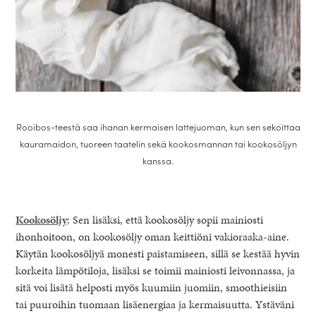
Rooibos-teestä saa ihanan kermaisen lattejuoman, kun sen sekoittaa
kauramaidon, tuoreen taatelin sekä kookosmannan tai kookosöljyn
kanssa.
Kookosöljy
: Sen lisäksi, että kookosöljy sopii mainiosti
ihonhoitoon, on kookosöljy oman keittiöni vakioraaka-aine.
Käytän kookosöljyä monesti paistamiseen, sillä se kestää hyvin
korkeita lämpötiloja, lisäksi se toimii mainiosti leivonnassa, ja
sitä voi lisätä helposti myös kuumiin juomiin, smoothieisiin
tai puuroihin tuomaan lisäenergiaa ja kermaisuutta. Ystäväni