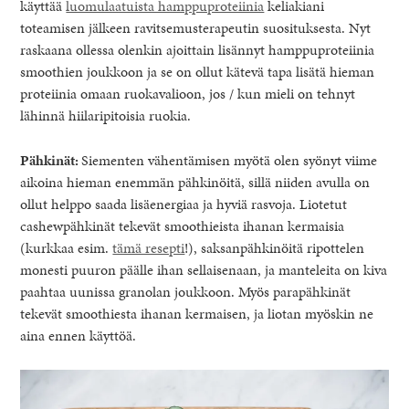
käyttää
luomulaatuista hamppuproteiinia
keliakiani
toteamisen jälkeen ravitsemusterapeutin suosituksesta. Nyt
raskaana ollessa olenkin ajoittain lisännyt hamppuproteiinia
smoothien joukkoon ja se on ollut kätevä tapa lisätä hieman
proteiinia omaan ruokavalioon, jos / kun mieli on tehnyt
lähinnä hiilaripitoisia ruokia.
Pähkinät:
Siementen vähentämisen myötä olen syönyt viime
aikoina hieman enemmän pähkinöitä, sillä niiden avulla on
ollut helppo saada lisäenergiaa ja hyviä rasvoja. Liotetut
cashewpähkinät tekevät smoothieista ihanan kermaisia
(kurkkaa esim.
tämä resepti
!), saksanpähkinöitä ripottelen
monesti puuron päälle ihan sellaisenaan, ja manteleita on kiva
paahtaa uunissa granolan joukkoon. Myös parapähkinät
tekevät smoothiesta ihanan kermaisen, ja liotan myöskin ne
aina ennen käyttöä.