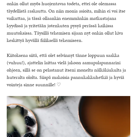
onkin ollut myös huojentavaa todeta, ettei ole olemassa
täydellistä raskautta. On niin monia asioita, mihin ei voi itse
vaikuttaa, ja tässä ollaankin enemmänkin matkustajana
kyydissä ja yritetään jotenkuten pysyä perässä kaikissa
muutoksissa. Täysillä tekemisen sijaan nyt onkin ollut kiva
keskittyä hyvällä fiiliksellä tekemiseen.
Kiitoksena siitä, että olet selvinnyt tänne loppuun saakka
(vuhuu!), ajattelin laittaa vielä jakoon aamupalapannarini
ohjeen, sillä se on pelastanut itseni monelta nälkäkiukulta ja
huteralta ololta. Siispä makoisia pannukakkuhetkiä ja hyviä
vointeja sinne suunnille! ♡