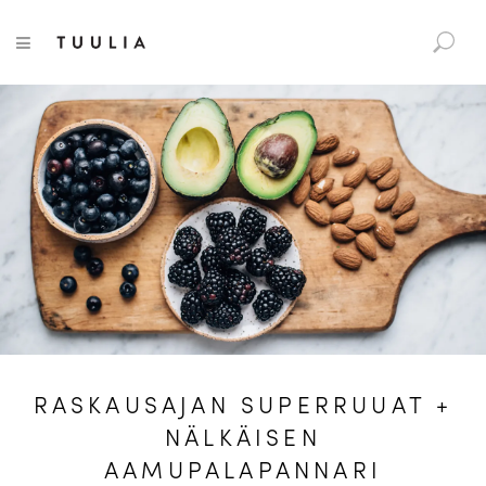
S
Tuulia
TOGGLE NAVIGATION
e
a
r
c
h
f
o
r
:
RASKAUSAJAN SUPERRUUAT +
NÄLKÄISEN
AAMUPALAPANNARI