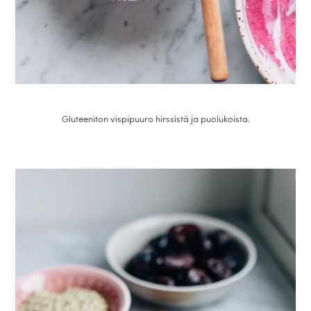
Gluteeniton vispipuuro hirssistä ja puolukoista.