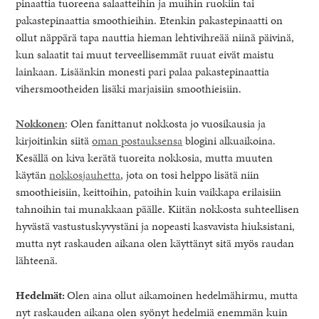
pinaattia tuoreena salaatteihin ja muihin ruokiin tai
pakastepinaattia smoothieihin. Etenkin pakastepinaatti on
ollut näppärä tapa nauttia hieman lehtivihreää niinä päivinä,
kun salaatit tai muut terveellisemmät ruuat eivät maistu
lainkaan. Lisäänkin monesti pari palaa pakastepinaattia
vihersmootheiden lisäki marjaisiin smoothieisiin.
Nokkonen
: Olen fanittanut nokkosta jo vuosikausia ja
kirjoitinkin siitä
oman postauksensa
blogini alkuaikoina.
Kesällä on kiva kerätä tuoreita nokkosia, mutta muuten
käytän
nokkosjauhetta
, jota on tosi helppo lisätä niin
smoothieisiin, keittoihin, patoihin kuin vaikkapa erilaisiin
tahnoihin tai munakkaan päälle. Kiitän nokkosta suhteellisen
hyvästä vastustuskyvystäni ja nopeasti kasvavista hiuksistani,
mutta nyt raskauden aikana olen käyttänyt sitä myös raudan
lähteenä.
Hedelmät:
Olen aina ollut aikamoinen hedelmähirmu, mutta
nyt raskauden aikana olen syönyt hedelmiä enemmän kuin