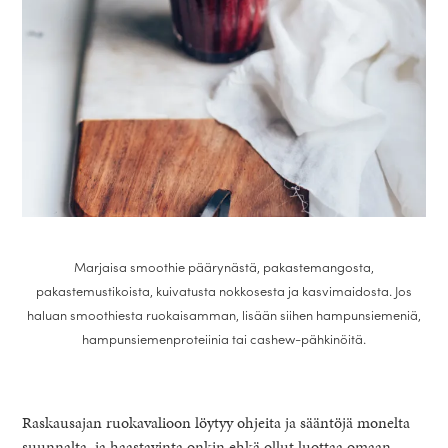
Marjaisa smoothie päärynästä, pakastemangosta,
pakastemustikoista, kuivatusta nokkosesta ja kasvimaidosta. Jos
haluan smoothiesta ruokaisamman, lisään siihen hampunsiemeniä,
hampunsiemenproteiinia tai cashew-pähkinöitä.
Raskausajan ruokavalioon löytyy ohjeita ja sääntöjä monelta
suunnalta, ja haastavinta onkin ehkä ollut luottaa omaan