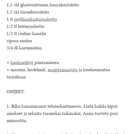
1,5 rkl gluteenittomia kaurahiutaleita
1,5 rkl hirssihiutaleita
1 tl
psylliumkuitujauhetta
1/2 tl leivinjauhetta
1/2 tl ceylon-kanelia
ripaus suolaa
3/4 dl kasvimaitoa
+
kookosöljyä
paistamiseen
+ marjoja, hedelmiä,
mulperimarjoja
ja kookosmaitoa
tarjoiluun
OHJEET:
1. Riko kananmunat tehosekoittimeen. Lisää kaikki loput
ainekset ja sekoita tasaiseksi taikinaksi. Anna turvota pari
minuuttia.