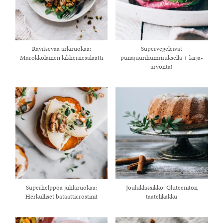
Ravitsevaa arkiruokaa:
Supervegeleivät
Marokkolainen kikhernesalaatti
punajuurihummuksella + kirja-
arvonta!
Superhelppoa juhlaruokaa:
Jouluklassikko: Gluteeniton
Herkulliset bataatticrostinit
taatelikakku