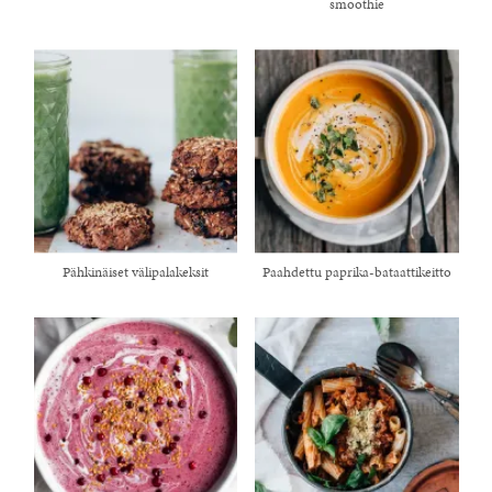
smoothie
Pähkinäiset välipalakeksit
Paahdettu paprika-bataattikeitto