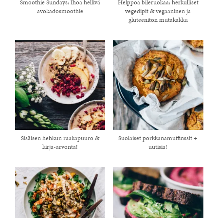
Smoothie Sundays: Ihoa hellivä
Helppoa bileruokaa: herkulliset
avokadosmoothie
vegedipit & vegaaninen ja
gluteeniton mutakakku
Sisäisen hehkun raakapuuro &
Suolaiset porkkanamuffinssit +
kirja-arvonta!
uutisia!