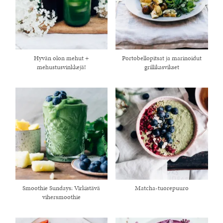
Hyvän olon mehut +
Portobellopitsat ja marinoidut
mehustusvinkkejä!
grillikasvikset
Smoothie Sundays: Virkistävä
Matcha-tuorepuuro
vihersmoothie