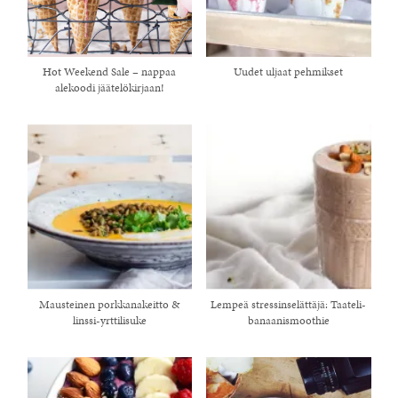
Hot Weekend Sale – nappaa
Uudet uljaat pehmikset
alekoodi jäätelökirjaan!
Mausteinen porkkanakeitto &
Lempeä stressinselättäjä: Taateli-
linssi-yrttilisuke
banaanismoothie