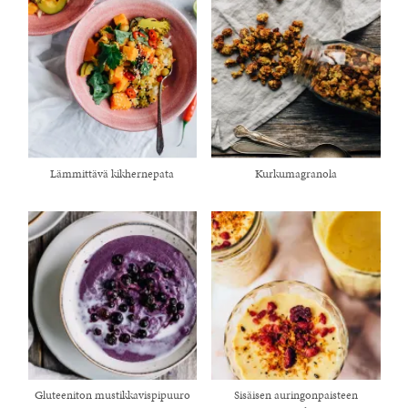
Lämmittävä kikhernepata
Kurkumagranola
Gluteeniton mustikkavispipuuro
Sisäisen auringonpaisteen