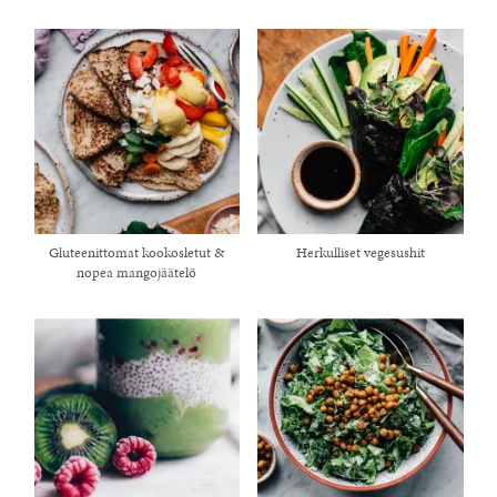
Gluteenittomat kookosletut &
Herkulliset vegesushit
nopea mangojäätelö