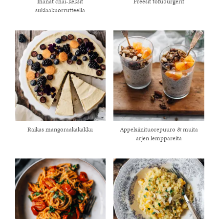
Ihanat chai-keksit
Freesit tofuburgerit
suklaakuorrutteella
Raikas mangoraakakakku
Appelsiinituorepuuro & muita
arjen lemppareita
healthy living + good 