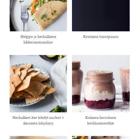
Helppo ja herkullinen
Kesäinen tuorepuuro
kikhernemunakas
Herkulliset itse tehdyt nachot +
Kolmen kerroksen
ilmainen lahjakirja
herkkusmoothie