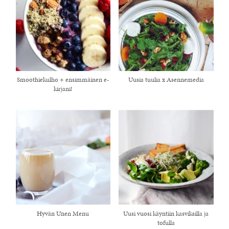
Smoothiekulho + ensimmäinen e-
Uusia tuulia x Asennemedia
kirjani!
Hyvän Unen Menu
Uusi vuosi käyntiin kasviksilla ja
tofulla