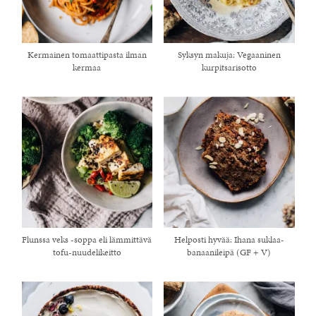
Kermainen tomaattipasta ilman
Syksyn makuja: Vegaaninen
kermaa
kurpitsarisotto
Flunssa veks -soppa eli lämmittävä
Helposti hyvää: Ihana suklaa-
tofu-nuudelikeitto
banaanileipä (GF + V)