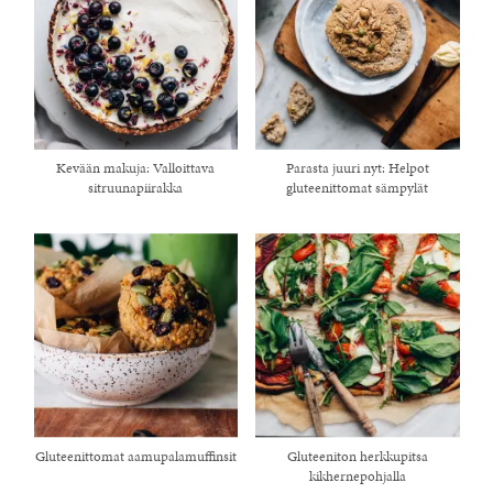
Kevään makuja: Valloittava
Parasta juuri nyt: Helpot
sitruunapiirakka
gluteenittomat sämpylät
Gluteenittomat aamupalamuffinsit
Gluteeniton herkkupitsa
kikhernepohjalla