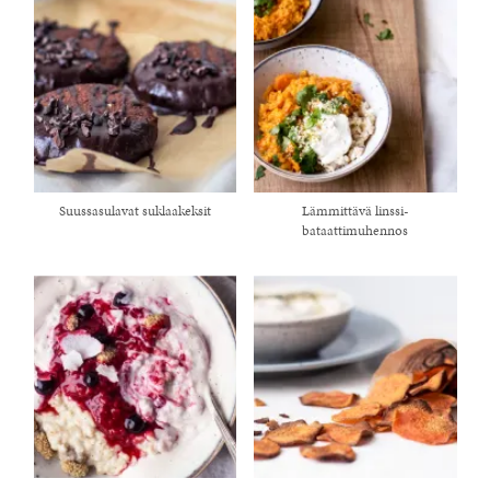
Suussasulavat suklaakeksit
Lämmittävä linssi-
bataattimuhennos