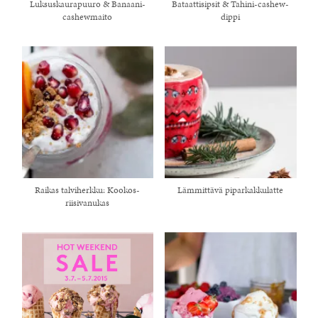
Luksuskaurapuuro & Banaani-
Bataattisipsit & Tahini-cashew-
cashewmaito
dippi
Raikas talviherkku: Kookos-
Lämmittävä piparkakkulatte
riisivanukas