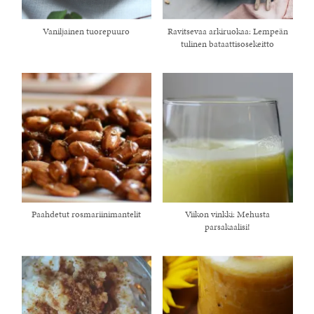
Vaniljainen tuorepuuro
Ravitsevaa arkiruokaa: Lempeän
tulinen bataattisosekeitto
Paahdetut rosmariinimantelit
Viikon vinkki: Mehusta
parsakaalisi!