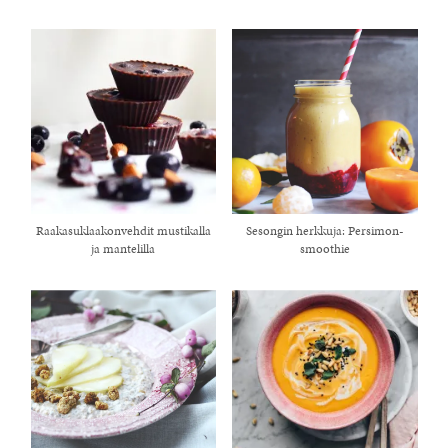
Raakasuklaakonvehdit mustikalla
Sesongin herkkuja: Persimon-
ja mantelilla
smoothie