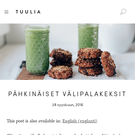
S
Tuulia
TOGGLE NAVIGATION
e
a
r
c
h
f
o
r
:
PÄHKINÄISET VÄLIPALAKEKSIT
28 syyskuun, 2016
This post is also available in:
English
(
englanti
)