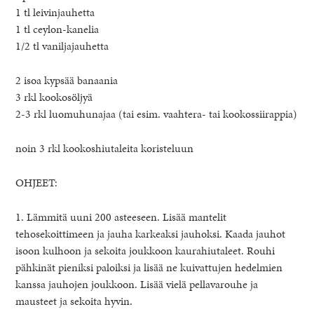
1 tl leivinjauhetta
1 tl ceylon-kanelia
1/2 tl vaniljajauhetta
2 isoa kypsää banaania
3 rkl kookosöljyä
2-3 rkl luomuhunajaa (tai esim. vaahtera- tai kookossiirappia)
noin 3 rkl kookoshiutaleita koristeluun
OHJEET:
1. Lämmitä uuni 200 asteeseen. Lisää mantelit
tehosekoittimeen ja jauha karkeaksi jauhoksi. Kaada jauhot
isoon kulhoon ja sekoita joukkoon kaurahiutaleet. Rouhi
pähkinät pieniksi paloiksi ja lisää ne kuivattujen hedelmien
kanssa jauhojen joukkoon. Lisää vielä pellavarouhe ja
mausteet ja sekoita hyvin.