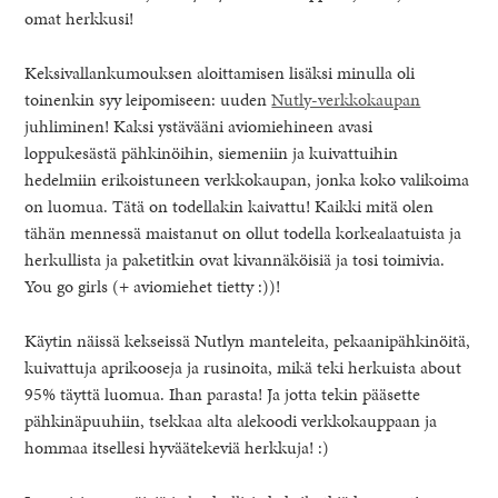
omat herkkusi!
Keksivallankumouksen aloittamisen lisäksi minulla oli
toinenkin syy leipomiseen: uuden
Nutly-verkkokaupan
juhliminen! Kaksi ystävääni aviomiehineen avasi
loppukesästä pähkinöihin, siemeniin ja kuivattuihin
hedelmiin erikoistuneen verkkokaupan, jonka koko valikoima
on luomua. Tätä on todellakin kaivattu! Kaikki mitä olen
tähän mennessä maistanut on ollut todella korkealaatuista ja
herkullista ja paketitkin ovat kivannäköisiä ja tosi toimivia.
You go girls (+ aviomiehet tietty :))!
Käytin näissä kekseissä Nutlyn manteleita, pekaanipähkinöitä,
kuivattuja aprikooseja ja rusinoita, mikä teki herkuista about
95% täyttä luomua. Ihan parasta! Ja jotta tekin pääsette
pähkinäpuuhiin, tsekkaa alta alekoodi verkkokauppaan ja
hommaa itsellesi hyväätekeviä herkkuja! :)