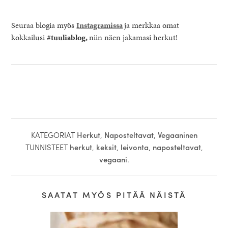
Seuraa blogia myös
Instagramissa
ja merkkaa omat
kokkailusi
#tuuliablog,
niin näen jakamasi herkut!
KATEGORIAT
Herkut
,
Naposteltavat
,
Vegaaninen
TUNNISTEET
herkut
,
keksit
,
leivonta
,
naposteltavat
,
vegaani
.
SAATAT MYÖS PITÄÄ NÄISTÄ