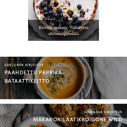
Kevään makuja: Valloittava
sitruunapiirakka
EDELLINEN KIRJOITUS
PAAHDETTU PAPRIKA-
BATAATTIKEITTO
SEURAAVA KIRJOITUS
MAKARONILAATIKKO GONE WILD