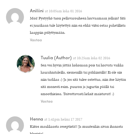
Aniliini
at
10:05am loka 01 2016
Moi! Pystyykö tuon pellavarouheen korvaamaan jollain? Sitä
ei juurikaan tule käytettyä niin en ehkä viitsi ostaa paketillista
kaappiin pölyttymään.
Vastaa
Tuulia
(Author)
at
10:25am loka 02 2016
Sen voi hyvin jättää kokonaan pois tai korvata vaikka
kaurahiutaleilla, siemenillä tai pähkinöillä! Ei ole siis
niin tarkkaa :) Ja jos sitä tulee ostettua, niin itse käytän
sitä monesti esim. puuron ja jugurtin päällä tai
smoothieissa. Toivottavasti keksit maistuvat! :)
Vastaa
Henna
at
1:41pm helmi 17 2017
Kiitos maukkaasta reseptistä!! Ja muutenkin aivan ihanasta
blogista!