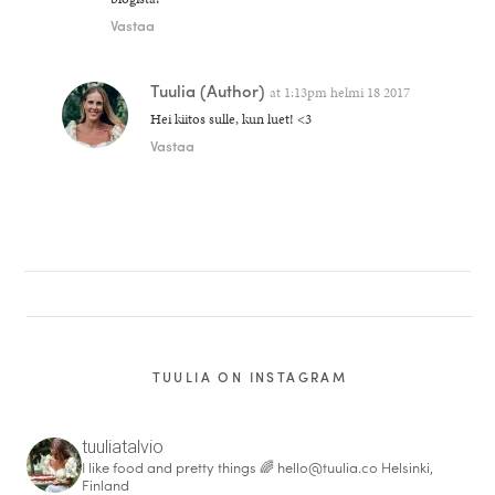
Vastaa
Tuulia
(Author)
at
1:13pm helmi 18 2017
Hei kiitos sulle, kun luet! <3
Vastaa
TUULIA ON INSTAGRAM
tuuliatalvio
I like food and pretty things 🌈
hello@tuulia.co
Helsinki,
Finland