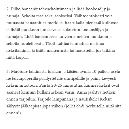
2. Pilko banaanit tehosekoittimeen ja lisää kookosöljy ja
hunaja. Sekoita tasaiseksi seokseksi. Vaihtoehtoisesti voit
muussata banaanit esimerkiksi haarukalla pienessä kulhossa
ja lisätä joukkoon juoksevaksi sulatetun kookosöljyn ja
hunajan. Lisää banaaniseos kuivien aineiden joukkoon ja
sekoita huolellisesti. Tässä kohtaa kannattaa maistaa
keksitaikinaa ja lisätä makeutusta tai mausteita, jos taikina
niitä kaipaa.
3. Muotoile taikinasta lusikan ja käsien avulla 10 palloa, aseta
ne leivinpaperilla päällystetylle uunipellille ja paina kevyesti
keksin muotoon. Paista 20-25 minuuttia, kunnes keksit ovat
saaneet kauniin kullanruskean värin. Anna jäähtyä hetken
ennen tarjoilua. Tarjoile lämpimänä ja nautiskele! Keksit
säilyvät jääkaapissa jopa viikon (jollet ehdi herkutella niitä sitä
ennen!).