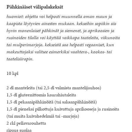
Pähkinäiset välipalakeksit
huomiot: ohjetta voi helposti muunnella oman maun ja
kaapista löytyvien ainesten mukaan. kekseihin sopiikin siis
hyvin monenlaiset pähkinät ja siemenet, ja aprikoosien ja
rusinoiden tilalla voi käyttää vaikkapa taateleita, viikunoita
tai mulperimarjoja. kekseistä saa helposti vegaaniset, kun
makeuttajaksi valitsee esimerkiksi vaahtera-, kookos- tai
taatelisiirapin.
10 kpl
2 dl manteleita (tai 2,5 dl valmista mantelijauhoa)
1,5 dl gluteenittomia kaurahiutaleita
1,5 dl pekaanipähkinöitä (tai saksanpähkinöitä)
1,5 dl pieneksi pilkottuja kuivattuja aprikooseja ja rusinoita
(tai muita kuivahedelmiä tai -marjoja)
2 rkl pellavarouhetta
ripaus suolaa