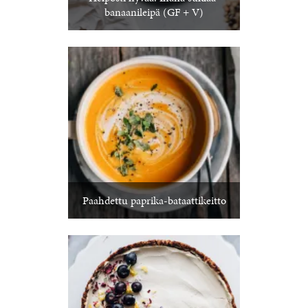
banaanileipä (GF + V)
Paahdettu paprika-bataattikeitto