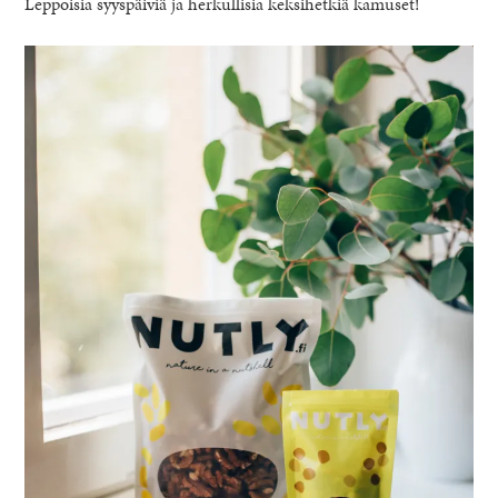
Leppoisia syyspäiviä ja herkullisia keksihetkiä kamuset!