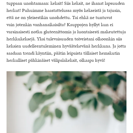
tuppaan unohtamaan: keksit! Siis keksit, ne ihanat lapsuuden
herkut! Puhuimme haastattelussa myös kekseistä ja tajusin,
että ne on yleisestikin unohdettu. Tai ehkä ne tuntuvat
vain jotenkin vanhanaikaisilta? Kauppojen hyllyt kun ei
varsinaisesti notku gluteenittomia ja luontaisesti makeutettuja
herkkukeksejä. Yksi tulevaisuuden toiveistani olkoonkin siis
keksien uudelleentuleminen hyväätekevänä herkkuna. Ja jotta
saadaan trendi käyntiin, päätin leipaista tällaiset hemskutin
herkulliset pähkinäiset välipalakeksit, olkaapa hyvä!