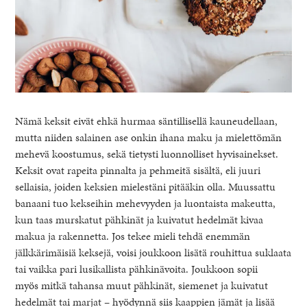
Nämä keksit eivät ehkä hurmaa säntillisellä kauneudellaan,
mutta niiden salainen ase onkin ihana maku ja mielettömän
mehevä koostumus, sekä tietysti luonnolliset hyvisainekset.
Keksit ovat rapeita pinnalta ja pehmeitä sisältä, eli juuri
sellaisia, joiden keksien mielestäni pitääkin olla. Muussattu
banaani tuo kekseihin mehevyyden ja luontaista makeutta,
kun taas murskatut pähkinät ja kuivatut hedelmät kivaa
makua ja rakennetta. Jos tekee mieli tehdä enemmän
jälkkärimäisiä keksejä, voisi joukkoon lisätä rouhittua suklaata
tai vaikka pari lusikallista pähkinävoita. Joukkoon sopii
myös mitkä tahansa muut pähkinät, siemenet ja kuivatut
hedelmät tai marjat – hyödynnä siis kaappien jämät ja lisää