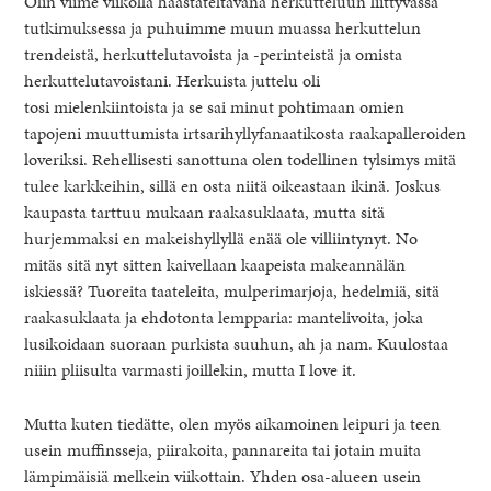
Olin viime viikolla haastateltavana herkutteluun liittyvässä
tutkimuksessa ja puhuimme muun muassa herkuttelun
trendeistä, herkuttelutavoista ja -perinteistä ja omista
herkuttelutavoistani. Herkuista juttelu oli
tosi mielenkiintoista ja se sai minut pohtimaan omien
tapojeni muuttumista irtsarihyllyfanaatikosta raakapalleroiden
loveriksi. Rehellisesti sanottuna olen todellinen tylsimys mitä
tulee karkkeihin, sillä en osta niitä oikeastaan ikinä. Joskus
kaupasta tarttuu mukaan raakasuklaata, mutta sitä
hurjemmaksi en makeishyllyllä enää ole villiintynyt. No
mitäs sitä nyt sitten kaivellaan kaapeista makeannälän
iskiessä? Tuoreita taateleita, mulperimarjoja, hedelmiä, sitä
raakasuklaata ja ehdotonta lempparia: mantelivoita, joka
lusikoidaan suoraan purkista suuhun, ah ja nam. Kuulostaa
healthy living + good 
niiin pliisulta varmasti joillekin, mutta I love it.
Mutta kuten tiedätte, olen myös aikamoinen leipuri ja teen
usein muffinsseja, piirakoita, pannareita tai jotain muita
lämpimäisiä melkein viikottain. Yhden osa-alueen usein