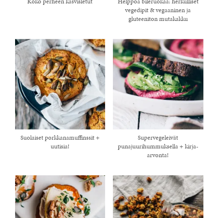
Koko perheen kasvisletut
Helppoa bileruokaa: herkulliset
vegedipit & vegaaninen ja
gluteeniton mutakakku
Suolaiset porkkanamuffinssit +
Supervegeleivät
healthy living + good 
uutisia!
punajuurihummuksella + kirja-
arvonta!