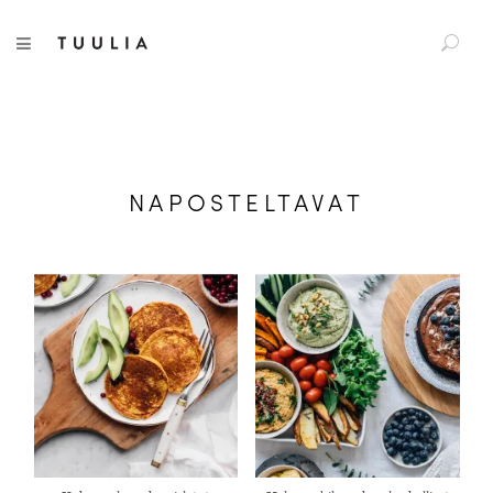
S
Tuulia
TOGGLE NAVIGATION
e
a
r
c
h
f
NAPOSTELTAVAT
o
r
: