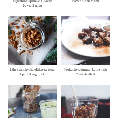
Superfood Sprinkle + Arctic
Hyvän Unen Menu
Power Berries
Lähes liian hyvää ollakseen totta:
Joulun helpoimmat konvehdit:
Piparkakkugranola
Taatelitryffelit