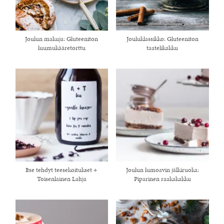
Joulun makuja: Gluteeniton
Jouluklassikko: Gluteeniton
luumukääretorttu
taatelikakku
Itse tehdyt teesekoitukset +
Joulun lumoavin jälkiruoka:
Toisenlainen Lahja
Piparinen raakakakku