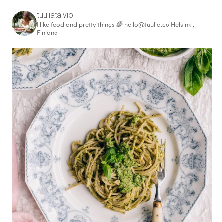
tuuliatalvio
I like food and pretty things 🌈
hello@tuulia.co
Helsinki,
Finland