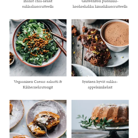
Ihanat chai-keksit
Gluteeniton puolukka-
suklaakuorrutteella
kookoskakku kinuskikuorrutteella
Vegaaninen Caesar-salaatti &
Syntisen hyvät suklaa-
Kikhernekrutongit
appelsiinikeksit
healthy living + good 