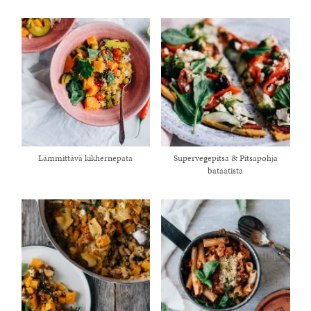
Lämmittävä kikhernepata
Supervegepitsa & Pitsapohja
bataatista