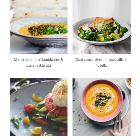
Mausteinen porkkanakeitto &
Uusi vuosi käyntiin kasviksilla ja
linssi-yrttilisuke
tofulla