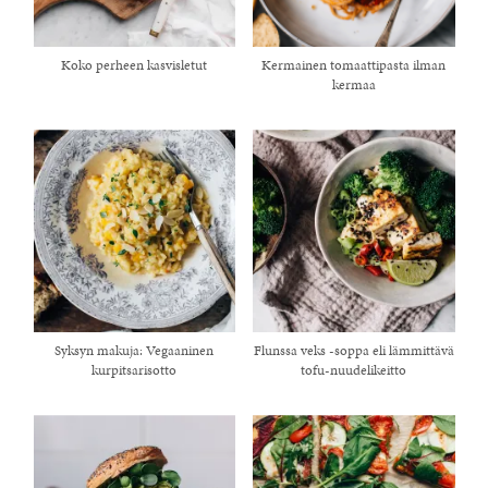
Koko perheen kasvisletut
Kermainen tomaattipasta ilman
kermaa
Syksyn makuja: Vegaaninen
Flunssa veks -soppa eli lämmittävä
kurpitsarisotto
tofu-nuudelikeitto