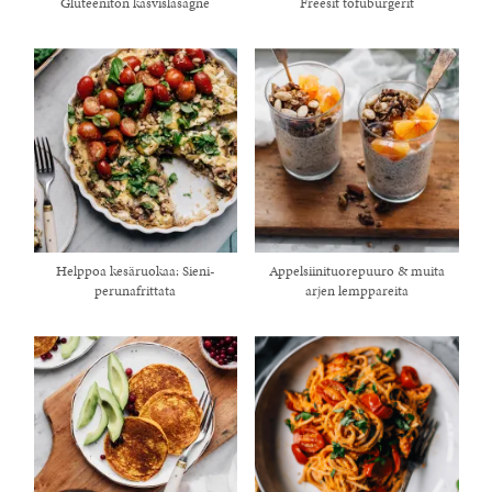
Gluteeniton kasvislasagne
Freesit tofuburgerit
Helppoa kesäruokaa: Sieni-
Appelsiinituorepuuro & muita
perunafrittata
arjen lemppareita
healthy living + good 