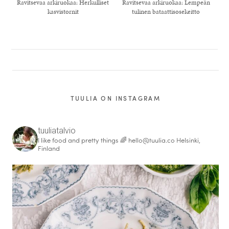
Ravitsevaa arkiruokaa: Herkulliset
Ravitsevaa arkiruokaa: Lempeän
kasvistornit
tulinen bataattisosekeitto
TUULIA ON INSTAGRAM
tuuliatalvio
I like food and pretty things 🌈
hello@tuulia.co
Helsinki,
Finland