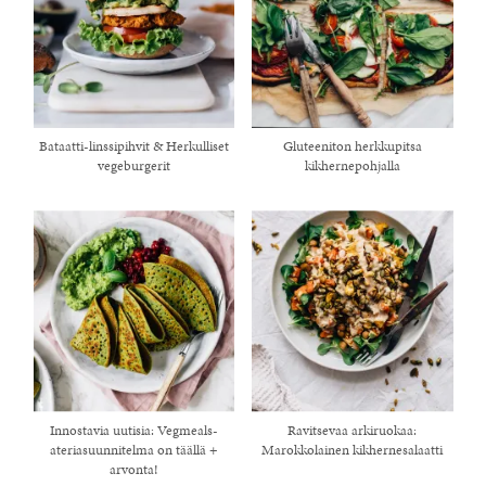
Bataatti-linssipihvit & Herkulliset
Gluteeniton herkkupitsa
vegeburgerit
kikhernepohjalla
Innostavia uutisia: Vegmeals-
Ravitsevaa arkiruokaa:
ateriasuunnitelma on täällä +
Marokkolainen kikhernesalaatti
arvonta!