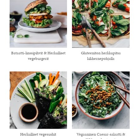
Bataatti-linssipihvit & Herkulliset
Gluteeniton herkkupitsa
vegeburgerit
kikhernepohjalla
Herkulliset vegesushit
Vegaaninen Caesar-salaatti &