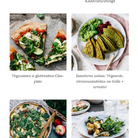
Kikhernekrutongit
Vegaaninen ja gluteeniton Chia-
Innostavia uutisia: Vegmeals-
pizza
ateriasuunnitelma on täällä +
arvonta!