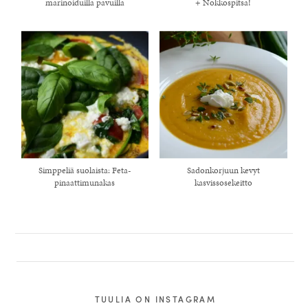
marinoiduilla pavuilla
+ Nokkospitsa!
Simppeliä suolaista: Feta-
Sadonkorjuun kevyt
pinaattimunakas
kasvissosekeitto
TUULIA ON INSTAGRAM