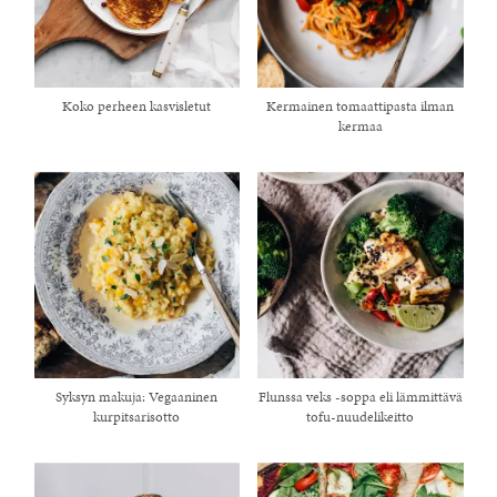
Koko perheen kasvisletut
Kermainen tomaattipasta ilman
kermaa
Syksyn makuja: Vegaaninen
Flunssa veks -soppa eli lämmittävä
kurpitsarisotto
tofu-nuudelikeitto