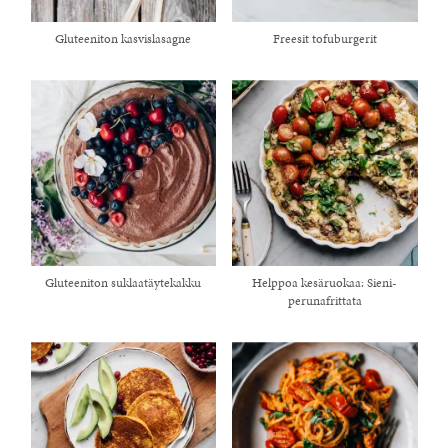
Gluteeniton kasvislasagne
Freesit tofuburgerit
Gluteeniton suklaatäytekakku
Helppoa kesäruokaa: Sieni-
healthy living + good 
perunafrittata