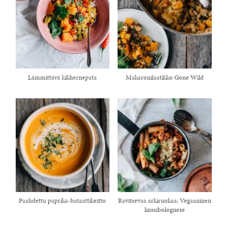
Lämmittävä kikhernepata
Makaronilaatikko Gone Wild
Paahdettu paprika-bataattikeitto
Ravitsevaa arkiruokaa: Vegaaninen
linssibolognese